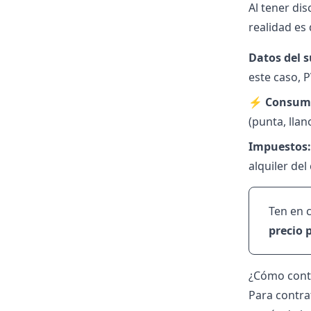
Al tener dis
realidad es
Datos del 
este caso, P
⚡
Consumo
(punta, llan
Impuestos:
alquiler de
Ten en 
precio 
¿Cómo contr
Para contra