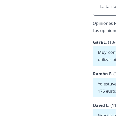
La tarif
Opiniones P
Las opinion
Gara I.
(13
Muy con
utilizar 
Ramón F.
(
Yo estuv
175 euro
David L.
(1
Gracias 