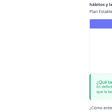
hábitos y l
Plan Establ
¿Qué ta
En defini
que la t
¿Cómo enten