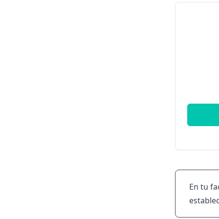
En tu f
estable