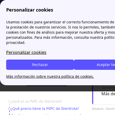
Personalizar cookies
Papernest.es
Tarifas
PVPC de Iberdrola: ¿Cómo Funcion
Usamos cookies para garantizar el correcto funcionamiento de 
More
la prestación de nuestros servicios. Si nos lo permites, tambié
cookies con fines de análisis para mejorar nuestra oferta y mo
PVPC 
personalizados. Para más información, consulta nuestra políti
privacidad.
La PVPC de
Personalizar cookies
variables
Rechazar
Aceptar t
Encue
¿Necesitas ayuda?
Más información sobre nuestra política de cookies.
¡Te Llamamos!
Servici
Más de
Table of Contents
¿Qué es la PVPC de Iberdrola?
¿Qué precio tiene la PVPC de Iberdrola?
Anuncio - Serv