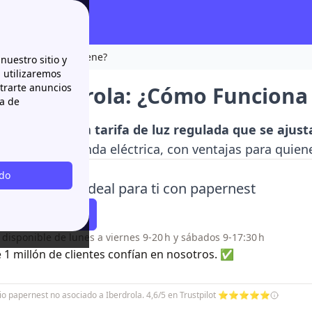
a y Qué Precios Tiene?
nuestro sitio y
n utilizaremos
strarte anuncios
de Iberdrola: ¿Cómo Funciona 
ca de
 Iberdrola es la
tarifa de luz regulada que se ajus
según la demanda eléctrica, con ventajas para quie
odo
ntra la tarifa ideal para ti con papernest
¡Te llamamos!
o disponible de lunes a viernes 9-20 h y sábados 9-17:30 h
 1 millón de clientes confían en nosotros. ✅
icio papernest no asociado a Iberdrola. 4,6/5 en Trustpilot ⭐⭐⭐⭐⭐