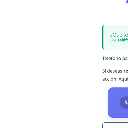
¿Qué te
Los
telé
Teléfono pa
Si deseas
r
acción. Aqu