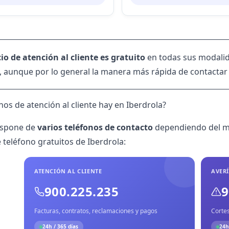
cio de atención al cliente es gratuito
en todas sus modalid
 aunque por lo general la manera más rápida de contactar 
nos de atención al cliente hay en Iberdrola?
ispone de
varios teléfonos de contacto
dependiendo del mot
e
teléfono gratuitos de Iberdrola
:
ATENCIÓN AL CLIENTE
AVERÍ
900.225.235
9
Facturas, contratos, reclamaciones y pagos
Cortes
24h / 365 días
24h