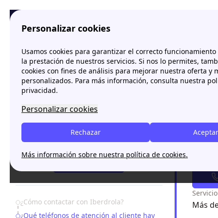
Personalizar cookies
Papernest.es
Iberdrola
Atención al cliente de Iberd
Usamos cookies para garantizar el correcto funcionamiento d
More
la prestación de nuestros servicios. Si nos lo permites, tam
cookies con fines de análisis para mejorar nuestra oferta y
Atenci
personalizados. Para más información, consulta nuestra pol
2026
privacidad.
Personalizar cookies
El teléfon
de contact
Rechazar
Aceptar
¿Necesitas ayuda?
Más información sobre nuestra política de cookies.
¿Tien
93 220 84 40
Servici
Table of Contents
¿Cómo contactar con Iberdrola?
Más de
¿Qué teléfonos de atención al cliente hay