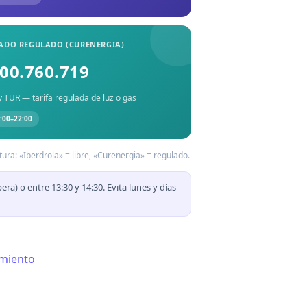
ADO REGULADO (CURENERGIA)
00.760.719
 TUR — tarifa regulada de luz o gas
8:00–22:00
ura: «Iberdrola» = libre, «Curenergia» = regulado.
era) o entre 13:30 y 14:30. Evita lunes y días
amiento