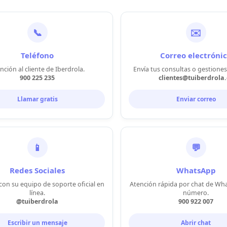
📞
✉️
Teléfono
Correo electróni
nción al cliente de Iberdrola.
Envía tus consultas o gestiones
900 225 235
clientes@tuiberdrola.
Llamar gratis
Enviar correo
📱
💬
Redes Sociales
WhatsApp
con su equipo de soporte oficial en
Atención rápida por chat de Wh
línea.
número.
@tuiberdrola
900 922 007
Escribir un mensaje
Abrir chat