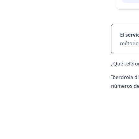
El
servi
método,
¿Qué teléfo
Iberdrola d
números d