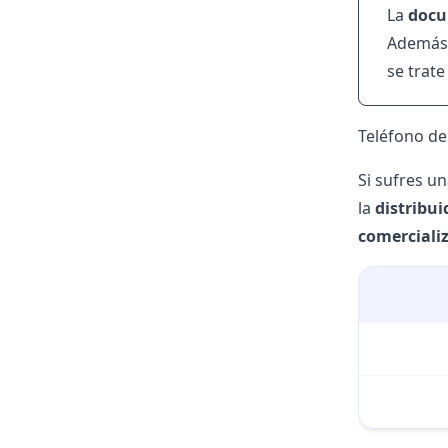
La
docu
Además,
se trat
Teléfono de 
Si sufres u
la
distribui
comerciali