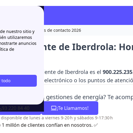
rola: Horarios y canales de contacto 2026
e nuestro sitio y
bién utilizaremos
 mostrarte anuncios
ón al cliente de Iberdrola: Ho
ítica de
o de atención al cliente de Iberdrola es el
900.225.235
o como el correo electrónico o los puntos de atención
 todo
es dudas con tus gestiones de energía? Te aco
93 220 84 40
¡Te Llamamos!
o disponible de lunes a viernes 9-20 h y sábados 9-17:30 h
 1 millón de clientes confían en nosotros. ✅