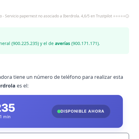
o - Servicio papernest no asociado a Iberdrola. 4,6/5 en Trustpilot ⭐⭐⭐⭐⭐
eral (
900.225.235) y el de
averías
(900.171.171).
adora tiene un número de teléfono para realizar esta
erdrola
es el:
235
DISPONIBLE AHORA
1 min