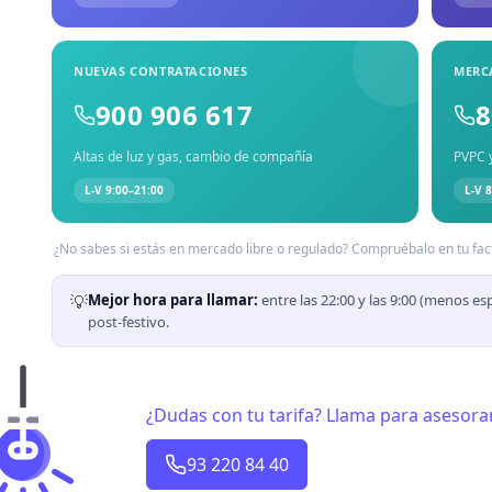
NUEVAS CONTRATACIONES
MERC
900 906 617
8
Altas de luz y gas, cambio de compañía
PVPC y
L-V 9:00–21:00
L-V 
¿No sabes si estás en mercado libre o regulado? Compruébalo en tu fact
💡
Mejor hora para llamar:
entre las 22:00 y las 9:00 (menos esp
post-festivo.
¿Dudas con tu tarifa? Llama para asesor
93 220 84 40