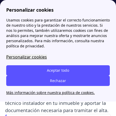
Personalizar cookies
Usamos cookies para garantizar el correcto funcionamiento
Papernest.es
Iberdrola
Dar de alta la luz con Iberdrola: Precio, requisitos y plazos
More
de nuestro sitio y la prestación de nuestros servicios. Si
nos lo permites, también utilizaremos cookies con fines de
Dar de alta la luz con
análisis para mejorar nuestra oferta y mostrarte anuncios
personalizados. Para más información, consulta nuestra
Iberdrola: Precio,
política de privacidad.
requisitos y plazos
Personalizar cookies
Dar de alta la luz con
Iberdrola
es un trámite
Aceptar todo
que
puede realizarse a través de una
llamada telefónica, de forma presencial u
Rechazar
online.
Para ello tendrás que ponerte en
Más información sobre nuestra política de cookies.
contacto con la comercializadora, recibir a un
técnico instalador en tu inmueble y aportar la
documentación necesaria para tramitar el alta.