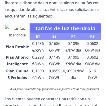
Iberdrola dispone de un gran catálogo de tarifas con
las que dar de alta la luz. Entre las más solicitadas se
encuentran las siguientes:
Tarifas de luz Iberdrola
E1
E3
P1
P3
0,1686
0,1686
0,1095
0,0602
Plan Estable
€/kWh
€/kWh
€/kW día
€/kW día
Plan Ahorro
0,2298
0,1149
0,1095
0,0602
Inteligente
€/kWh
€/kWh
€/kW día
€/kW día
Plan Online
0,1890
0,0955
0,1095€/kW
5.19
3 Periodos
€/kWh
€/kWh
día
€/kW
A los precios indicados hay que añadir los impuestos y tasas correspondientes.
Los clientes pueden contratar una tarifa con un
precio de la luz por horas con Iberdrola
, tanto en el