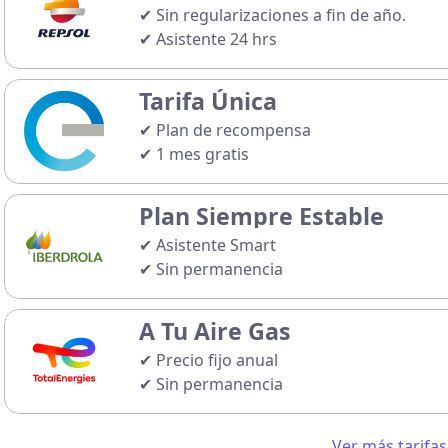
✔ Sin regularizaciones a fin de año.
✔ Asistente 24 hrs
🎯
Cuota personalizada
. Mismo precio 
Tarifa Única
✔ Plan de recompensa
✔ 1 mes gratis
🎯
Cuota fija mensual personalizada
Plan Siempre Estable
✔ Asistente Smart
✔ Sin permanencia
🎯 Cuota
personalizada
. Paga lo mismo
A Tu Aire Gas
✔ Precio fijo anual
✔ Sin permanencia
Precios ↓
📈 Variable:
0,0719 €/kWh
Tarifa gas y más
Ver más tarifas