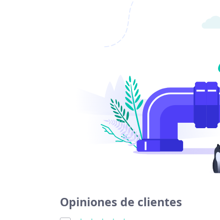
Baser COR
Teléfono de Baser 
Opiniones de clientes