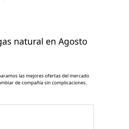
106
opiniones
Ver precio
 gas natural en Agosto
86
opiniones
Ver precio
5€/kWh
aramos las mejores ofertas del
mercado
ambiar de compañía sin complicaciones.