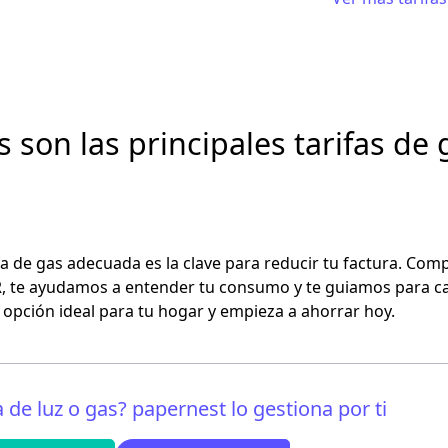
🔒 Fijo:
12 €/mes
✔ Servicio de mantenimiento
✔ Sin cambios de precio
Precios ↓
📈 Variable:
0,09990 €/kWh
Gana Gas RL.2
🔒 Fijo:
15,40 €/mes
s son las principales tarifas de
✔ Precio ligado al mercado mayorista
✔ Sin permanencia
Precios ↓
📈 Variable:
0.061264 €/kWh
🔒 Fijo:
8,11 €/mes
➕ Único beneficio de Gana Energía:
0.00
fa de gas
adecuada es la clave para
reducir tu factura
. Comp
R
, te ayudamos a entender tu consumo y te guiamos para c
 opción ideal para tu hogar y empieza a ahorrar hoy.