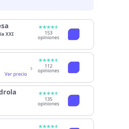
esa
153
ía XXI
opiniones
112
opiniones
Ver precio
drola
135
opiniones