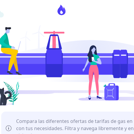
COR
TUR de Endesa
Teléfono de Octopus Energy
TUR de Iberdrola
Teléfono de Factor Energía
Compara las diferentes ofertas de tarifas de gas en
con tus necesidades. Filtra y navega libremente y e