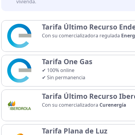
vivienda.
Tarifa Último Recurso End
Con su comercializadora regulada
Energ
Tarifa One Gas
✔ 100% online
✔ Sin permanencia
Precios ↓
📈 Variable:
0,0744 €/kWh
Tarifa Último Recurso Iber
🔒 Fijo:
14,6 €/mes
Con su comercializadora
Curenergía
Tarifa Plana de Luz