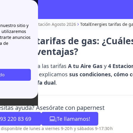
ies? Precios y contratación Agosto 2026
TotalEnergies tarifas de ga
nuestro sitio y
n utilizaremos
strarte anuncios
nergies tarifas de gas: ¿Cuáles
ca de
ciones y ventajas?
ies comercializa las tarifas
A tu Aire Gas
y
4 Estacio
o doméstico. Te explicamos
sus condiciones, cómo c
odo
as en una tarifa dual
.
sitas ayuda? Asesórate con papernest
93 220 83 69
¡Te llamamos!
o disponible de lunes a viernes 9-20 h y sábados 9-17:30 h