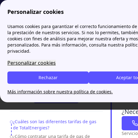
Personalizar cookies
Papernest.es
¿Qué tarifas de luz y gas tiene TotalEnerg
Usamos cookies para garantizar el correcto funcionamiento de 
More
la prestación de nuestros servicios. Si nos lo permites, tambié
cookies con fines de análisis para mejorar nuestra oferta y mo
TotalE
personalizados. Para más información, consulta nuestra políti
condi
privacidad.
Personalizar cookies
TotalEnerg
suministr
Rechazar
Aceptar t
¿Necesitas ayuda?
combinarl
Más información sobre nuestra política de cookies.
93 220 83 69
¿Nece
Table of Contents
¿Cuáles son las diferentes tarifas de gas
de TotalEnergies?
Servici
¿Cómo contratar una tarifa de gas de