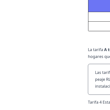
La tarifa
A t
hogares que
Las tar
peaje R
instalac
Tarifa 4 Es