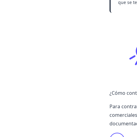
que se t
¿Cómo contr
Para contra
comerciale
documentac