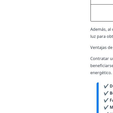
Además, al 
luz para ob
Ventajas de
Contratar u
beneficiars
energético.
✔️
D
✔️
B
✔️
F
✔️
M