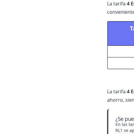
La tarifa
4 
conveniente
T
La tarifa
4 
ahorro, sie
¿Se pue
En las ta
RL1 se ap