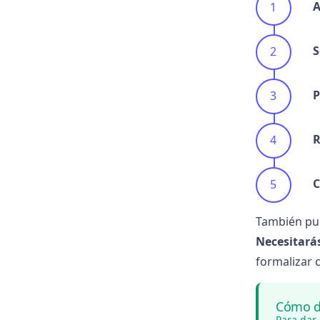
A
S
P
R
C
También pue
Necesitará
formalizar 
Cómo da
Para
dar 