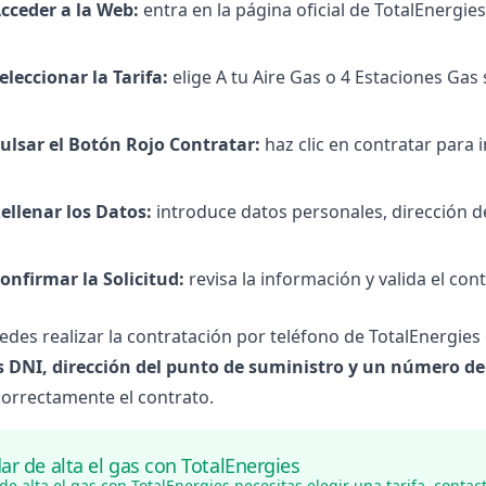
cceder a la Web:
entra en la página oficial de TotalEnergie
eleccionar la Tarifa:
elige A tu Aire Gas o 4 Estaciones Gas
ulsar el Botón Rojo Contratar:
haz clic en contratar para in
ellenar los Datos:
introduce datos personales, dirección d
onfirmar la Solicitud:
revisa la información y valida el cont
des realizar la contratación por
teléfono de TotalEnergies
s DNI, dirección del punto de suministro y un número d
correctamente el contrato.
r de alta el gas con TotalEnergies
de alta el gas con TotalEnergies
necesitas elegir una tarifa, contac