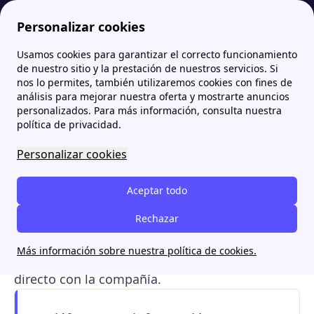
Personalizar cookies
Usamos cookies para garantizar el correcto funcionamiento
Papernest.es
Gana Energía
¿Cómo contactar con Gana Energía a través de sus teléfonos gratuitos?
More
de nuestro sitio y la prestación de nuestros servicios. Si
nos lo permites, también utilizaremos cookies con fines de
¿Cómo contactar con Gana
análisis para mejorar nuestra oferta y mostrarte anuncios
personalizados. Para más información, consulta nuestra
Energía a través de sus
política de privacidad.
teléfonos gratuitos?
Personalizar cookies
Encuentra los
teléfonos de Gana Energía de
Aceptar todo
atención al cliente
, reclamaciones,
contratación y mucho más. Además te
Rechazar
mostramos los demás canales de
Más información sobre nuestra política de cookies.
comunicación online para entrar en contacto
directo con la compañía.