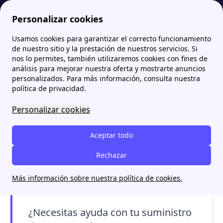
Personalizar cookies
Usamos cookies para garantizar el correcto funcionamiento
Papernest.es
Factura de Gas
¿Cómo interpretar la factura de gas y estimar el consumo mensual?
More
de nuestro sitio y la prestación de nuestros servicios. Si
nos lo permites, también utilizaremos cookies con fines de
¿Cómo interpretar la
análisis para mejorar nuestra oferta y mostrarte anuncios
personalizados. Para más información, consulta nuestra
factura de gas y estimar el
política de privacidad.
consumo mensual?
Personalizar cookies
El gas se mide principalmente en
kilovatios
Aceptar todo
hora (kWh)
, aunque también puede expresarse
en metros cúbicos según el contador. Te
Rechazar
explicamos cómo se calcula su precio, cómo
Más información sobre nuestra política de cookies.
leer tu factura y entender tu consumo.
¿Necesitas ayuda con tu suministro