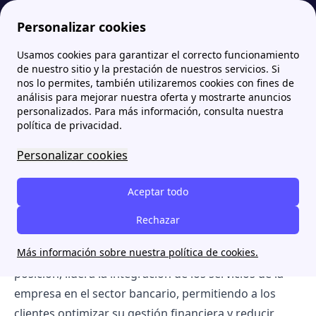
Personalizar cookies
Usamos cookies para garantizar el correcto funcionamiento
Papernest.es
El Equipo detrás del contenido de papernest
Miguel-Gomez Llano | Experto en Economía Domestica y Ahorro
de nuestro sitio y la prestación de nuestros servicios. Si
nos lo permites, también utilizaremos cookies con fines de
Miguel-Gomez Llano |
análisis para mejorar nuestra oferta y mostrarte anuncios
personalizados. Para más información, consulta nuestra
Experto en Economía
política de privacidad.
Domestica y Ahorro
Personalizar cookies
Aceptar todo
El arquitecto de soluciones financieras eficientes
Miguel Gómez-Llano García
, experto en Economía
Rechazar
Doméstica y Ahorro, ocupa el cargo de
Head of
Más información sobre nuestra política de cookies.
Banking & Fintech Spain
en papernest. Desde esta
posición, lidera la integración de los servicios de la
empresa en el sector bancario, permitiendo a los
clientes optimizar su gestión financiera y reducir