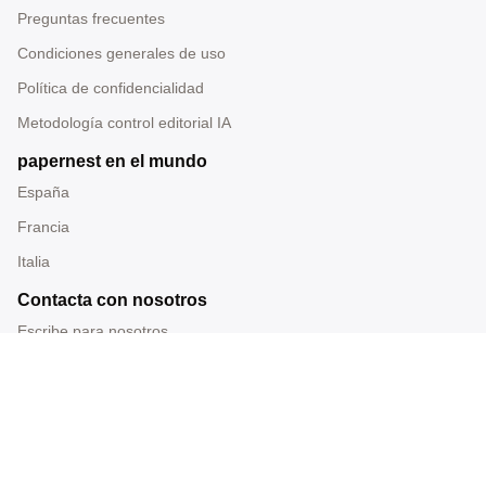
Preguntas frecuentes
Condiciones generales de uso
Política de confidencialidad
Metodología control editorial IA
papernest en el mundo
España
Francia
Italia
Contacta con nosotros
Escribe para nosotros
Tel: 919 014 228
Correo: redaccion@papernest.com
Sede: Carrer Ramon Turró 200, Barcelona, España