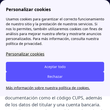
Personalizar cookies
Usamos cookies para garantizar el correcto funcionamiento
Papernest.es
Trámites Luz y Gas
Alta gas: ¿Cuánto cuesta y cómo darse de alta? Precios y requisitos
de nuestro sitio y la prestación de nuestros servicios. Si
nos lo permites, también utilizaremos cookies con fines de
Alta gas: ¿Cuánto cuesta y
análisis para mejorar nuestra oferta y mostrarte anuncios
personalizados. Para más información, consulta nuestra
cómo darse de alta?
política de privacidad.
Precios y requisitos
Personalizar cookies
Dar de alta el gas natural en España
consiste
Aceptar todo
en contratar una tarifa con una
comercializadora
, para que la distribuidora
Rechazar
active el suministro en una vivienda o local.
Más información sobre nuestra política de cookies.
Para ello es necesario disponer de cierta
documentación como el código CUPS, además
de los datos del titular y una cuenta bancaria.