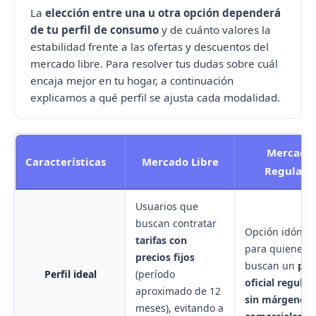
La
elección entre una u otra opción dependerá
de tu perfil de consumo
y de cuánto valores la
estabilidad frente a las ofertas y descuentos del
mercado libre. Para resolver tus dudas sobre cuál
encaja mejor en tu hogar, a continuación
explicamos a qué perfil se ajusta cada modalidad.
Mercado
Características
Mercado Libre
Regulado
Usuarios que
buscan contratar
Opción idónea
tarifas con
para quienes
precios fijos
buscan un
pre
Perfil ideal
(período
oficial regula
aproximado de 12
sin márgenes
meses), evitando a