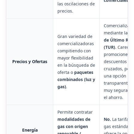
comerciales
.
las oscilaciones de
precios.
Comercializa
mediante la
Ta
Gran variedad de
de Último Rec
comercializadoras
(TUR)
. Carece 
compitiendo con
promociones o
mayor flexibilidad
Precios y Ofertas
descuentos
en la búsqueda de
cruzados, pero
oferta o
paquetes
una opción
combinados (luz y
transparente y
gas)
.
muy segura pa
el ahorro.
Permite contratar
modalidades de
No.
La tarifa d
gas con origen
gas estándar, 
Energía
renovable /
ofrece la opci