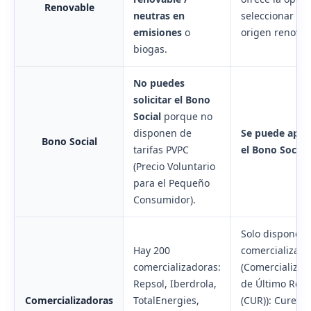
Renovable
neutras en
seleccionar ga
emisiones
o
origen renovab
biogas.
No puedes
solicitar el Bono
Social
porque no
disponen de
Se puede aplic
Bono Social
tarifas
PVPC
el Bono Social
.
(Precio Voluntario
para el Pequeño
Consumidor)
.
Solo dispone d
Hay 200
comercializado
comercializadoras:
(Comercializad
Repsol, Iberdrola,
de Último Rec
Comercializadoras
TotalEnergies,
(CUR)): Curene