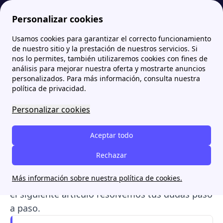
Personalizar cookies
Usamos cookies para garantizar el correcto funcionamiento
Papernest.es
Trámites Luz y Gas
¿Cómo contratar gas? Precios y documentación
de nuestro sitio y la prestación de nuestros servicios. Si
nos lo permites, también utilizaremos cookies con fines de
¿Cómo contratar gas?
análisis para mejorar nuestra oferta y mostrarte anuncios
personalizados. Para más información, consulta nuestra
Precios y documentación
política de privacidad.
Personalizar cookies
Obtener
suministro de gas
en tu hogar o local
es un proceso sencillo que puedes realizar vía
Aceptar todo
online como telefónica o presencialmente. Si
no sabes cómo contratar el suministro de gas,
Rechazar
la documentación que se precisa, qué tipo de
Más información sobre nuestra política de cookies.
tarifa contratar o si hay costes adicionales, en
el siguiente artículo resolvemos tus dudas paso
a paso.