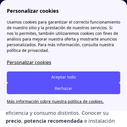
Personalizar cookies
Usamos cookies para garantizar el correcto funcionamiento
Papernest.es
Información general sobre los servicios de energía: luz y gas
Calderas de gas: qué tipos hay, precios y cómo instalarla
de nuestro sitio y la prestación de nuestros servicios. Si
nos lo permites, también utilizaremos cookies con fines de
Calderas de gas: qué tipos
análisis para mejorar nuestra oferta y mostrarte anuncios
personalizados. Para más información, consulta nuestra
hay, precios y cómo
política de privacidad.
instalarla
Personalizar cookies
Las
calderas de gas
son esenciales para la
Aceptar todo
calefacción
y el suministro de
agua caliente
sanitaria
en los hogares. Existen diferentes
Rechazar
tipos como
condensación
,
estancas
,
Más información sobre nuestra política de cookies.
atmosféricas
y de
bajo NOx
, cada una con
eficiencia y consumo distintos. Conocer su
precio
,
potencia recomendada
e instalación