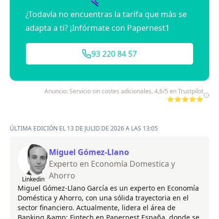
¿Todavía no encuentras la tarifa que más se
adapta a ti? ¡Infórmate con Papernest1
93 220 84 57
Anuncio: Servicio sin costes adicionales. 4,6/5 en Trustpilot
⭐⭐⭐⭐⭐
ÚLTIMA EDICIÓN EL 13 DE JULIO DE 2026 A LAS 13:05
Miguel Gómez-Llano
Experto en Economía Domestica y
Ahorro
Linkedin
Miguel Gómez-Llano García es un experto en Economía
Doméstica y Ahorro, con una sólida trayectoria en el
sector financiero. Actualmente, lidera el área de
Banking &amp; Fintech en Papernest España, donde se