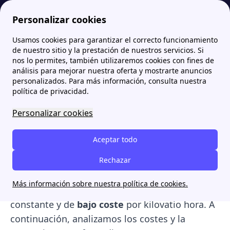
Personalizar cookies
Usamos cookies para garantizar el correcto funcionamiento
Papernest.es
Información general sobre los servicios de energía: luz y gas
¿Qué es la calefacción de gas? Precio, tipos y eficiencia en España
de nuestro sitio y la prestación de nuestros servicios. Si
nos lo permites, también utilizaremos cookies con fines de
¿Qué es la calefacción de
análisis para mejorar nuestra oferta y mostrarte anuncios
personalizados. Para más información, consulta nuestra
gas? Precio, tipos y
política de privacidad.
eficiencia en España
Personalizar cookies
La calefacción de gas es un sistema que quema
Aceptar todo
combustible (gas natural o propano) en una
caldera para calentar agua,
Rechazar
distribuyendo por
tuberías hacia los radiadores
. Es la opción
Más información sobre nuestra política de cookies.
más común en España por su calor rápido,
constante y de
bajo coste
por kilovatio hora. A
continuación, analizamos los costes y la