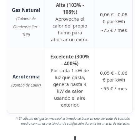
Alta (103% -
Gas Natural
108%)
0,06 € - 0,08
Aprovecha el
(Caldera de
€ por kWh
calor del propio
Condensación -
~75 € / mes
humo para
TUR)
ahorrar un extra.
Excelente (300%
- 400%)
Por cada 1 kW de
0,05 € - 0,06
Aerotermia
luz que gasta,
€ por kWh
genera hasta 4
(Bomba de Calor)
~55 € / mes
kW de calor
usando el aire
exterior.
* El cálculo del gasto mensual estimado se basa en una vivienda de tamaño
medio con un uso estándar de calefacción durante los meses de invierno.