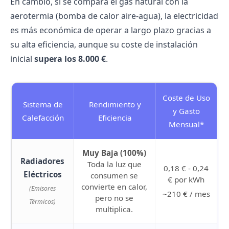
En cambio, si se compara el gas natural con la
aerotermia (bomba de calor aire-agua), la electricidad
es más económica de operar a largo plazo gracias a
su alta eficiencia, aunque su coste de instalación
inicial
supera los 8.000 €
.
Coste de Uso
Sistema de
Rendimiento y
y Gasto
Calefacción
Eficiencia
Mensual*
Muy Baja (100%)
Radiadores
Toda la luz que
0,18 € - 0,24
Eléctricos
consumen se
€ por kWh
convierte en calor,
(Emisores
~210 € / mes
pero no se
Térmicos)
multiplica.