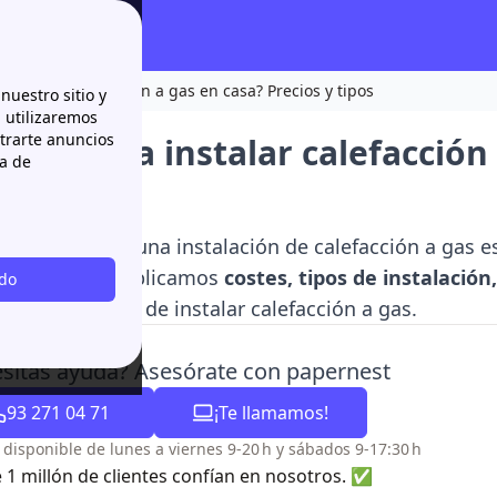
instalar calefacción a gas en casa? Precios y tipos
nuestro sitio y
n utilizaremos
strarte anuncios
o cuesta instalar calefacción 
ca de
aproximado de una instalación de calefacción a gas 
 sistema. Te explicamos
costes, tipos de instalación
odo
o al momento de instalar calefacción a gas.
sitas ayuda? Asesórate con papernest
93 271 04 71
¡Te llamamos!
o disponible de lunes a viernes 9-20 h y sábados 9-17:30 h
 1 millón de clientes confían en nosotros. ✅