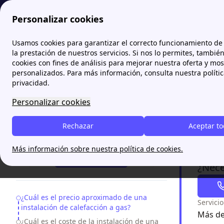
Personalizar cookies
Papernest.es
Dar de alta el gas natural
¿Cuánto cuesta 
Usamos cookies para garantizar el correcto funcionamiento de 
More
la prestación de nuestros servicios. Si nos lo permites, tambié
cookies con fines de análisis para mejorar nuestra oferta y mo
¿Cuánt
personalizados. Para más información, consulta nuestra políti
tipos
privacidad.
Personalizar cookies
El precio 
vivienda y
Rechazar
Aceptar t
¿Necesitas ayuda?
presupuest
Más información sobre nuestra política de cookies.
93 271 04 71
¿Nece
Table of Contents
¿Cuál es el precio aproximado de una
Servici
instalación de calefacción a gas?
Más de
¿Cuál es el coste de la instalación de una