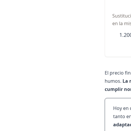
Sustituc
en la m
1.20
El precio fi
humos.
La 
cumplir no
Hoy en 
tanto e
adaptac