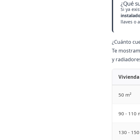
¿Qué su
Si ya exi
instalad
llaves o 
¿Cuánto cue
Te mostram
y radiadore
Vivienda
50 m²
90 - 110 
130 - 150