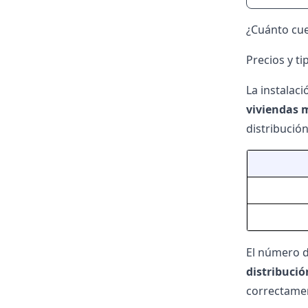
¿Cuánto cue
Precios y t
La instalac
viviendas m
distribución
El número d
distribució
correctamen