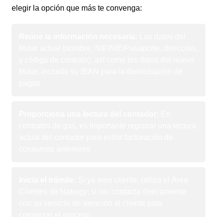
elegir la opción que más te convenga:
Reúne la información necesaria:
Los datos del
titular actual (nombre, NIF/NIE/Pasaporte, dirección,
y código de contrato), así como los datos del nuevo
titular, incluido su IBAN para la domiciliación de
pagos
Proporciona una lectura del contador:
En
contratos de gas, es importante registrar una lectura
actual del contador para evitar facturación de
consumos anteriores
Inicia el trámite:
Si ya eres cliente, utiliza el Área
Clientes de Naturgy; si no, contacta directamente
con su servicio de atención al cliente para
comenzar el proceso