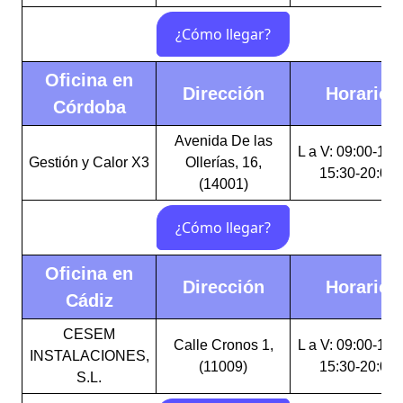
Oficina en
Dirección
Horario
Córdoba
Avenida De las
L a V: 09:00-13:
Gestión y Calor X3
Ollerías, 16,
15:30-20:00
(14001)
Oficina en
Dirección
Horario
Cádiz
CESEM
Calle Cronos 1,
L a V: 09:00-13:
INSTALACIONES,
(11009)
15:30-20:00
S.L.