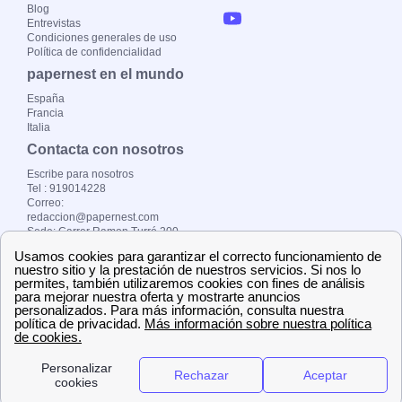
Blog
Entrevistas
Condiciones generales de uso
Política de confidencialidad
papernest en el mundo
España
Francia
Italia
Contacta con nosotros
Escribe para nosotros
Tel : 919014228
Correo:
redaccion@papernest.com
Sede: Carrer Ramon Turró 200
Copyright ©
papernest.es 2024 –
Todos los derechos
reservados
Localiza tu oficina de Endesa
Endesa Barcelona
Endesa Valencia
Endesa Madrid
Endesa Zaragoza