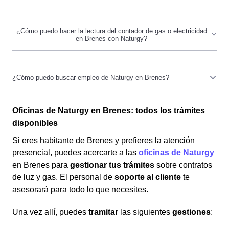
En Brenes, si no estás satisfecho con el servicio de
Naturgy, puedes poner una reclamación en su página
web o a través de su línea de atención al cliente.
También puedes optar por cambiar de tarifa o proveedor
La lectura de tu contador de gas o electricidad en
según te convenga.
Brenes con Naturgy se puede hacer automáticamente si
es digital. Si es un contador manual, toma nota de los
Oficinas de Naturgy en Brenes: todos los trámites
números y envíalos a Naturgy mediante su página web,
Para buscar empleo en Naturgy en Brenes, visita su
disponibles
aplicación móvil, o vía telefónica.
página oficial de oportunidades laborales en
Trabaja
con Nosotros
. Allí encontrarás las vacantes disponibles
Si eres habitante de Brenes y prefieres la atención
y podrás aplicar directamente en línea. Además, puedes
presencial, puedes acercarte a las
oficinas de Naturgy
crear un perfil para recibir alertas de empleo según tus
en Brenes para
gestionar tus trámites
sobre contratos
intereses y ubicación.
de luz y gas. El personal de
soporte al cliente
te
asesorará para todo lo que necesites.
Una vez allí, puedes
tramitar
las siguientes
gestiones
: