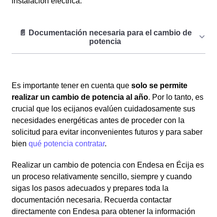
instalación eléctrica.
Datos del titular del contrato
: Nombre, DNI, etc.
Es importante tener en cuenta que
solo se permite
CUPS
: Código Universal del Punto de Suministro, que
realizar un cambio de potencia al año
. Por lo tanto, es
puedes encontrar en tu factura.
crucial que los ecijanos evalúen cuidadosamente sus
Boletín eléctrico
: Este documento certifica que tu
necesidades energéticas antes de proceder con la
instalación puede soportar la nueva potencia.
solicitud para evitar inconvenientes futuros y para saber
Formulario de solicitud
: Completo y firmado,
bien
qué potencia contratar
.
disponible en la web de Endesa o facilitado por ellos.
Realizar un cambio de potencia con Endesa en Écija es
un proceso relativamente sencillo, siempre y cuando
sigas los pasos adecuados y prepares toda la
documentación necesaria. Recuerda contactar
directamente con Endesa para obtener la información