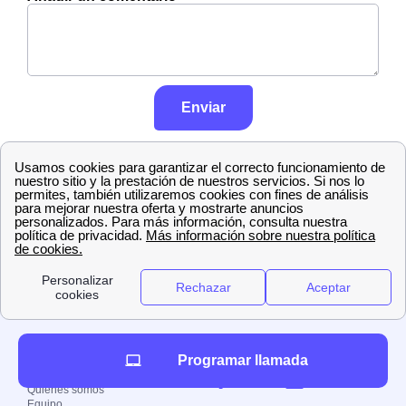
Enviar
Lee más sobre nuestra política de
control y tratamiento de opiniones en
nuestras menciones legales
Oficinas Luz y Gas
Endesa
Sevilla
Écija
Acerca del grupo
Programar llamada
papernest
Quiénes somos
Equipo