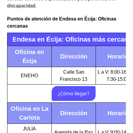
discapacidad.
Puntos de atención de Endesa en Écija: Oficinas
cercanas
Endesa en Écija: Oficinas más cercana
Oficina en
Dirección
Horario
Écija
Calle San
L a V: 8:00-16:00
ENEHO
Francisco 13
7:30-15:00
Oficina en La
Dirección
Horario
Carlota
JULIA
Avenida de la Paz
L a V: 9:00-14:00