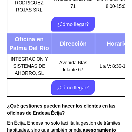
RODRIGUEZ
71
8:00-15:00
ROJAS SRL
Oficina en
Dirección
Horario
Palma Del Río
INTEGRACION Y
Avenida Blas
SISTEMAS DE
L a V: 8:30-14:
Infante 67
AHORRO, SL
¿Qué gestiones pueden hacer los clientes en las
oficinas de Endesa Écija?
En Écija, Endesa no solo facilita la gestión de trámites
habituales, sino que también brinda
asesoramiento