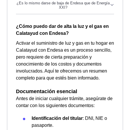
No, recuerda que Endesa opera en el
mercado
¿Cómo puedo dar de alta la luz y el gas en
libre
y
Energía XXI
en el
mercado regulado
, si
Calatayud con Endesa?
deseas cancelar con una comercializadora u
otra, ten en cuenta que el número de teléfono,
Activar el suministro de luz y gas en tu hogar en
su área de clientes y oficinas no son las
Calatayud con Endesa es un proceso sencillo,
mismas.
pero requiere de cierta preparación y
conocimiento de los costos y documentos
involucrados. Aquí te ofrecemos un resumen
completo para que estés bien informado.
Documentación esencial
Antes de iniciar cualquier trámite, asegúrate de
contar con los siguientes documentos:
Identificación del titular
: DNI, NIE o
pasaporte.