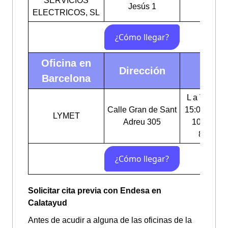
SERVICIOS
Jesús 1
ELECTRICOS, SL
Oficina en
Dirección
Horar
Barcelona
L a V: 9:00
Calle Gran de Sant
15:00-18:00
LYMET
Adreu 305
10:00-11:
8:00-16
Solicitar cita previa con Endesa en
Calatayud
Antes de acudir a alguna de las oficinas de la