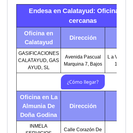
Endesa en Calatayud: Oficinas m
cercanas
Oficina en
Dirección
Horar
Calatayud
GASIFICACIONES
Avenida Pascual
L a V: 09:00
CALATAYUD, GAS
Marquina 7, Bajos
15:00-18
AYUD, SL
Oficina en La
Almunia De
Dirección
Horar
Doña Godina
INMELA
Calle Corazón De