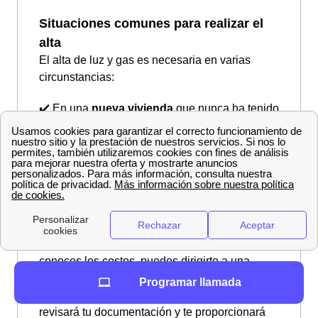
Situaciones comunes para realizar el
alta
El alta de luz y gas es necesaria en varias
circunstancias:
✔️ En una
nueva vivienda
que nunca ha tenido
suministro eléctrico o de gas.
✔️ En una
vivienda desocupada
por más de
tres años sin suministro activo.
✔️ En casos de
cambio de titular
del contrato
de suministro eléctrico o de gas.
Proceso de alta con Endesa
Una vez que tienes toda la documentación y
conoces los costos, puedes dirigirte a una
oficina de Endesa en Calatayud. Un
Programar llamada
representante te asistirá en la solicitud de alta,
revisará tu documentación y te proporcionará