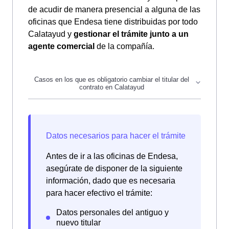
de acudir de manera presencial a alguna de las
oficinas que Endesa tiene distribuidas por todo
Calatayud y
gestionar el trámite junto a un
agente comercial
de la compañía.
Los habitantes de Calatayud o cualquier
residente de Calatayud deberá cambiar el
titular de su contrato en los siguientes casos:
(1)
compra, venta o alquiler de una vivienda
,
Antes de ir a las oficinas de Endesa,
(2)
separación o divorcio
, o (3)
fallecimiento
asegúrate de disponer de la siguiente
del anterior titular
.
información, dado que es necesaria
para hacer efectivo el trámite: