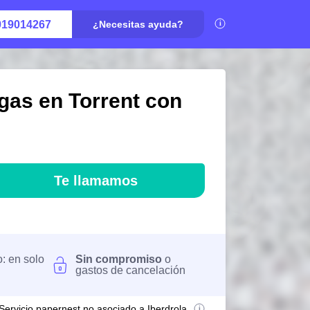
919014267
¿Necesitas ayuda?
gas en Torrent con
Te llamamos
o: en solo
Sin compromiso
o
gastos de cancelación
Servicio papernest no asociado a Iberdrola