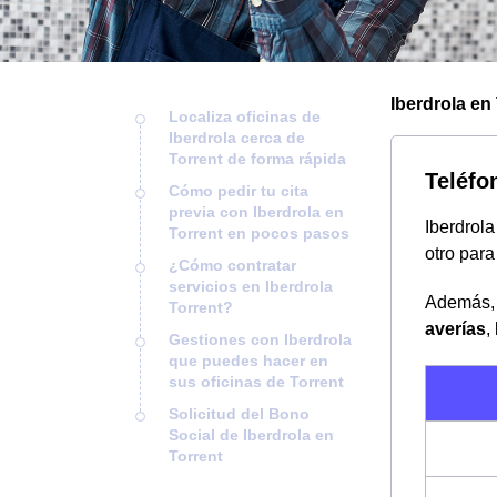
Iberdrola en 
Localiza oficinas de
Iberdrola cerca de
Torrent de forma rápida
Teléfo
Cómo pedir tu cita
previa con Iberdrola en
Iberdrol
Torrent en pocos pasos
otro par
¿Cómo contratar
servicios en Iberdrola
Además, 
Torrent?
averías
,
Gestiones con Iberdrola
que puedes hacer en
sus oficinas de Torrent
Solicitud del Bono
Social de Iberdrola en
Torrent