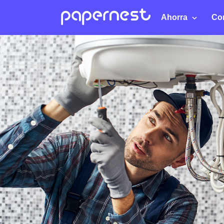
Ahorra
Co