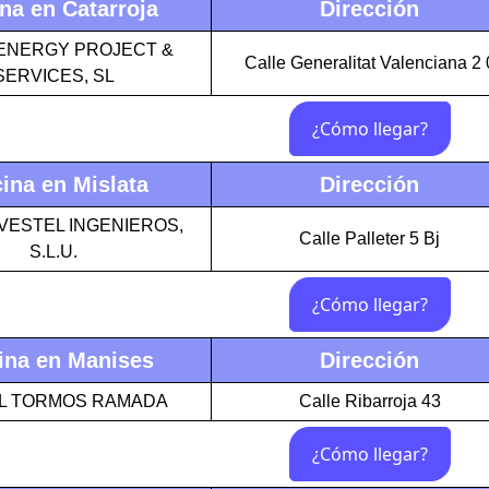
ina en Catarroja
Dirección
ENERGY PROJECT &
Calle Generalitat Valenciana 2 
SERVICES, SL
cina en Mislata
Dirección
VESTEL INGENIEROS,
Calle Palleter 5 Bj
S.L.U.
ina en Manises
Dirección
L TORMOS RAMADA
Calle Ribarroja 43