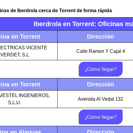
cinas de Iberdrola cerca de Torrent de forma rápida
Iberdrola en Torrent: Oficinas 
cina en Torrent
Dirección
LECTRICAS VICENTE
Calle Ramon Y Cajal 4
VERDET, S.L
cina en Torrent
Dirección
VESTEL INGENIEROS,
Avenida Al Vedat 132
S.L.U.
ina en Alaquas
Dirección