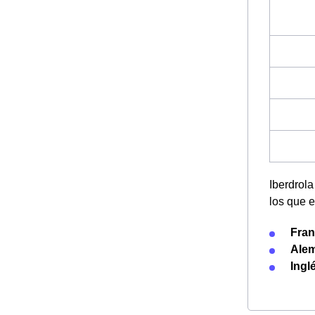
Iberdrola
los que 
Fran
Ale
Ingl