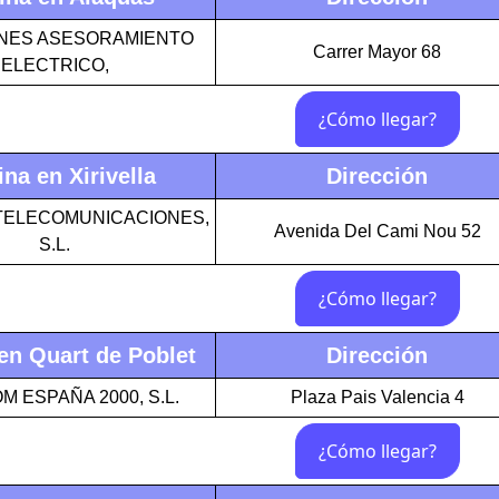
NES ASESORAMIENTO
Carrer Mayor 68
ELECTRICO,
ina en Xirivella
Dirección
TELECOMUNICACIONES,
Avenida Del Cami Nou 52
S.L.
 en Quart de Poblet
Dirección
 ESPAÑA 2000, S.L.
Plaza Pais Valencia 4