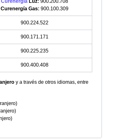
Curenergía
Luz:
900.200.708
Curenergía Gas:
900.100.309
900.224.522
900.171.171
900.225.235
900.400.408
ranjero
y a través de otros idiomas, entre
ranjero)
anjero)
njero)