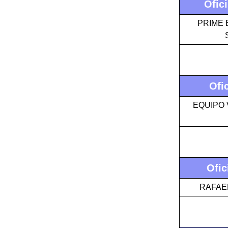
Ofic
PRIME 
Ofi
EQUIPO 
Ofic
RAFAE