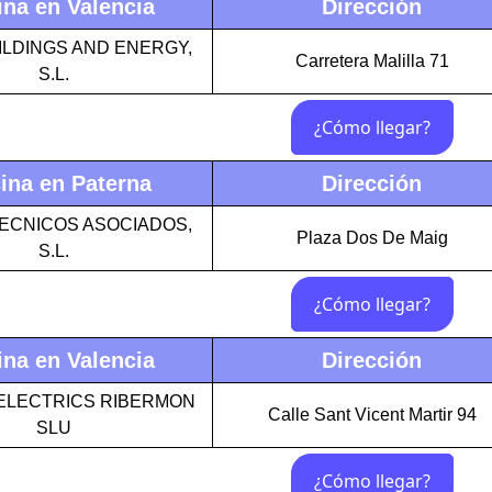
ina en Valencia
Dirección
ILDINGS AND ENERGY,
Carretera Malilla 71
S.L.
ina en Paterna
Dirección
TECNICOS ASOCIADOS,
Plaza Dos De Maig
S.L.
ina en Valencia
Dirección
ELECTRICS RIBERMON
Calle Sant Vicent Martir 94
SLU