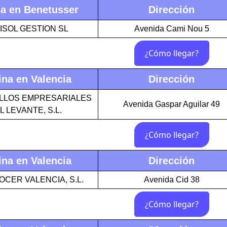
na en Benetusser
Dirección
ISOL GESTION SL
Avenida Cami Nou 5
ina en Valencia
Dirección
LLOS EMPRESARIALES
Avenida Gaspar Aguilar 49
L LEVANTE, S.L.
ina en Valencia
Dirección
CER VALENCIA, S.L.
Avenida Cid 38