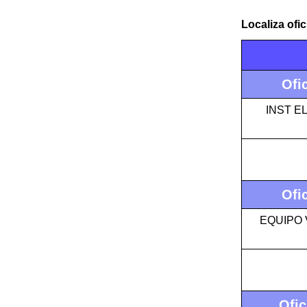
Localiza ofi
Ofi
INST E
Ofi
EQUIPO 
Ofic