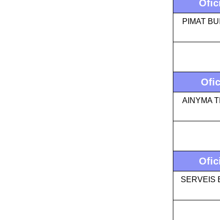
Ofic
PIMAT BU
Ofic
AINYMA 
Ofic
SERVEIS 