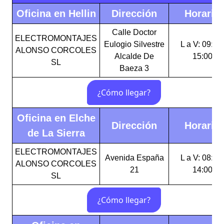
Oficina en Hellin
Dirección
Horario
Calle Doctor
ELECTROMONTAJES
Eulogio Silvestre
L a V: 09:00
ALONSO CORCOLES
Alcalde De
15:00
SL
Baeza 3
Oficina en Elche
Dirección
Horario
de La Sierra
ELECTROMONTAJES
Avenida España
L a V: 08:00
ALONSO CORCOLES
21
14:00
SL