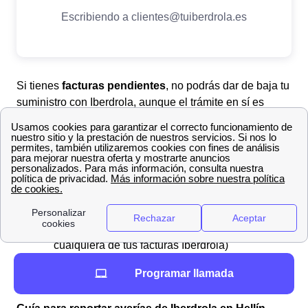
Si tienes
facturas pendientes
, no podrás dar de baja tu
suministro con Iberdrola, aunque el trámite en sí es
completamente gratuito
ya que los contratos de
Iberdrola no tienen permanencia.
Para completar el trámite en cualquiera de sus medios,
deberás de tener a mano la
siguiente información:
Código CUPS
de tu vivienda
Número de tu contrato
(Se encuentra en
cualquiera de tus facturas Iberdrola)
Documento de identificación del titular
Programar llamada
(DNI, NIE, NIF o pasaporte)