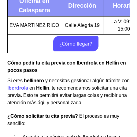
Oficina en
Dirección
Horario
Calasparra
L a V: 09:30
EVA MARTINEZ RICO
Calle Alegria 19
15:00
Cómo pedir tu cita previa con Iberdrola en Hellín en
pocos pasos
Si eres
hellinero
y necesitas gestionar algún trámite con
Iberdrola
en
Hellín
, te recomendamos solicitar una cita
previa. Esto te permitirá evitar largas colas y recibir una
atención más ágil y personalizada.
¿Cómo solicitar tu cita previa?
El proceso es muy
sencillo:
Accede a la página web de Iberdrola y busca