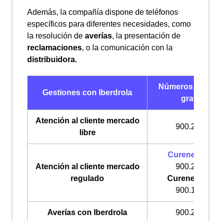
Además, la compañía dispone de teléfonos
específicos para diferentes necesidades, como
la resolución de
averías
, la presentación de
reclamaciones
, o la comunicación con la
distribuidora.
Números de telé
Gestiones con Iberdrola
gratuitos
Atención al cliente mercado
900.225.235
libre
Curenergía
Lu
Atención al cliente mercado
900.200.708
regulado
Curenergía Ga
900.100.309
Averías con Iberdrola
900.224.522