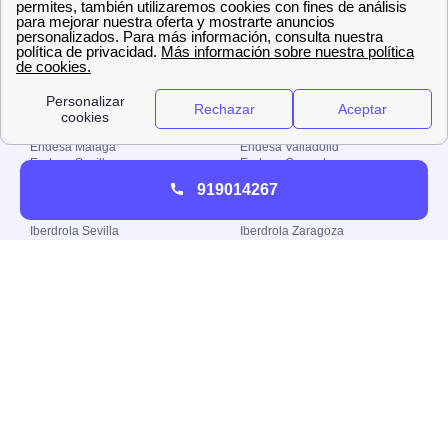
Todos los derechos
reservados
Localiza tu oficina de Endesa
Endesa Barcelona
Endesa Valencia
Endesa Madrid
Endesa Zaragoza
Endesa Málaga
Endesa Valladolid
Endesa Sevilla
Endesa Granada
Localiza tu oficina de Iberdrola
919014267
Iberdrola Barcelona
Iberdrola Valencia
Iberdrola Sevilla
Iberdrola Zaragoza
Iberdrola Madrid
Iberdrola Valladolid
Iberdrola Málaga
Iberdrola Granada
Localiza tu oficina de Naturgy
Naturgy Barcelona
Naturgy Valencia
Naturgy Madrid
Naturgy Zaragoza
Naturgy Málaga
Naturgy Valladolid
Naturgy Sevilla
Naturgy Granada