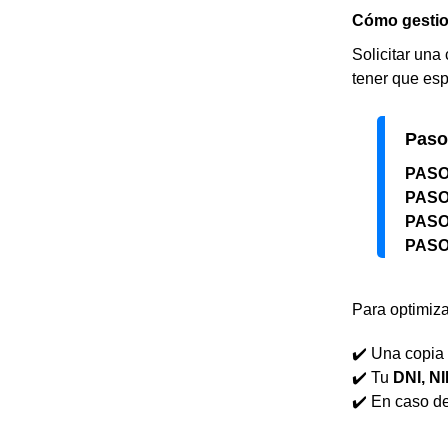
Cómo gestio
Solicitar una
tener que esp
Pasos
PASO
PASO
PASO
PASO
Para optimiza
✔️ Una copia 
✔️ Tu
DNI, N
✔️ En caso de