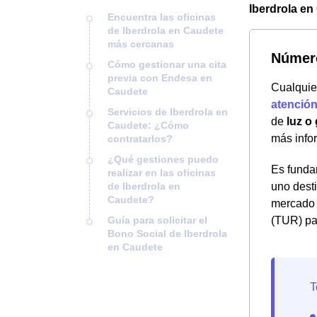
Iberdrola en
Encuentra las oficinas
de Iberdrola en Caudete
más cercanas
Número
Cómo gestionar una cita
previa con Endesa en
Cualquie
Caudete
atención 
Servicios de Iberdrola en
de
luz o
Caudete: ¿Cómo
más infor
contratarlos?
¿Qué gestiones puedo
Es fundam
realizar en las oficinas
de Iberdrola en
uno dest
Caudete?
mercado r
Guía para solicitar el
(TUR) par
Bono Social de Iberdrola
en Caudete