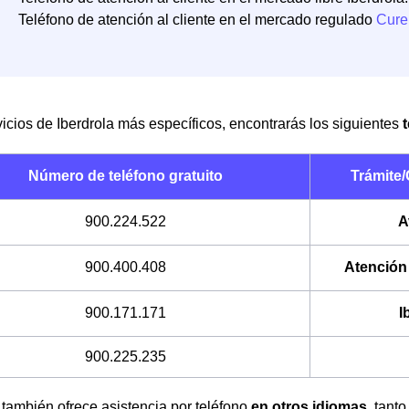
Teléfono de atención al cliente en el mercado regulado
Cure
icios de Iberdrola más específicos, encontrarás los siguientes
Número de teléfono gratuito
Trámite/
900.224.522
A
900.400.408
Atención 
900.171.171
I
900.225.235
 también ofrece asistencia por teléfono
en otros idiomas
, tant