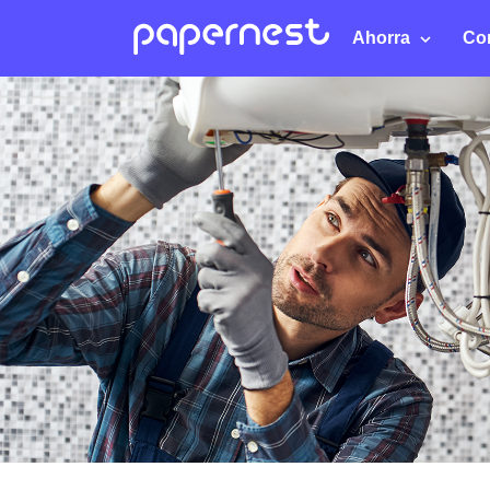
Ahorra
Co