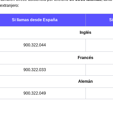
extranjero:
Si llamas desde España
Si
Inglés
900.322.044
Francés
900.322.033
Alemán
900.322.049