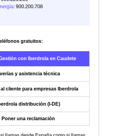
nergía
: 900.200.708
teléfonos gratuitos:
Gestión con Iberdrola en Caudete
verías y asistencia técnica
al cliente para empresas Iberdrola
berdrola distribución (I-DE)
Poner una reclamación
o si llamas desde España como si llamas