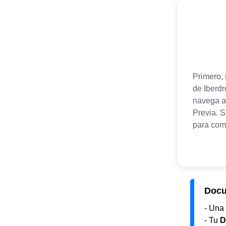
Docu
- Una
- Tu
D