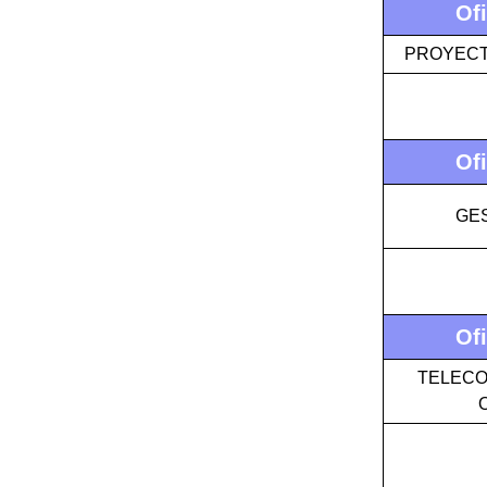
Of
PROYECTO
Of
GES
Of
TELECO