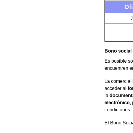
Of
J
Bono social 
Es posible sol
encuentren en
La comerciali
acceder al
fo
la
document
electrónico
,
condiciones.
El Bono Soci