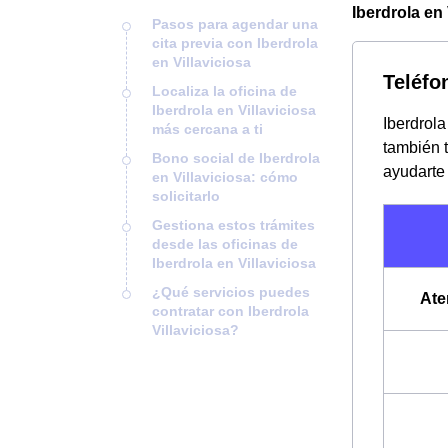
Iberdrola en 
Pasos para agendar una
cita previa con Iberdrola
en Villaviciosa
Teléfo
Localiza la oficina de
Iberdrola en Villaviciosa
Iberdrola
más cercana a ti
también 
Bono social de Iberdrola
ayudarte 
en Villaviciosa: cómo
solicitarlo
Gestiona estos trámites
desde las oficinas de
Iberdrola en Villaviciosa
¿Qué servicios puedes
Ate
contratar con Iberdrola
Villaviciosa?