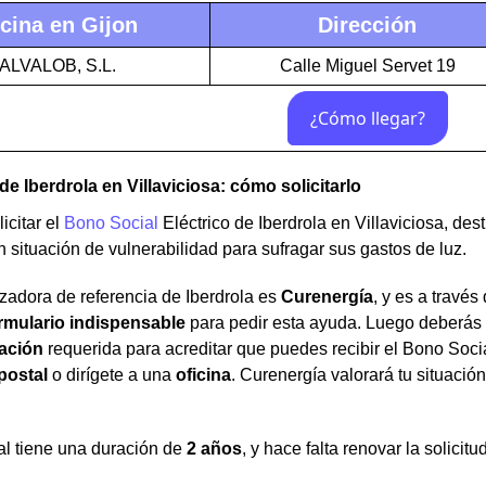
icina en Gijon
Dirección
ALVALOB, S.L.
Calle Miguel Servet 19
de Iberdrola en Villaviciosa: cómo solicitarlo
icitar el
Bono Social
Eléctrico de Iberdrola en Villaviciosa, de
 situación de vulnerabilidad para sufragar sus gastos de luz.
zadora de referencia de Iberdrola es
Curenergía
, y es a travé
rmulario indispensable
para pedir esta ayuda. Luego deberás
ación
requerida para acreditar que puedes recibir el Bono Soci
postal
o dirígete a una
oficina
. Curenergía valorará tu situació
al tiene una duración de
2 años
, y hace falta renovar la solicit