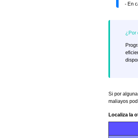
- En c
Progr
efici
dispo
Si por alguna
maliayos podr
Localiza la o