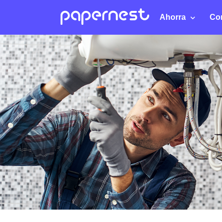
Ahorra
Co