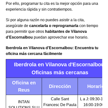
Por ello, programar tu cita es la mejor opción para una
experiencia rápida y sin contratiempos.
Si por alguna razón no puedes asistir a la cita,
asegúrate de
cancelarla o reprogramarla
con tiempo
para permitir que otros
habitantes de Vilanova
d'Escornalbou
puedan aprovechar ese horario.
Iberdrola en Vilanova d'Escornalbou: Encuentra tu
oficina más cercana fácilmente
Iberdrola en Vilanova d'Escornalbou:
Oficinas más cercanas
Oficina en
Dirección
Horario
Reus
Calle Sant
L a J: 09:30-15:
INTAN
Francesc De Paula
16:00-19:00 V
SOLUTIONS SLU