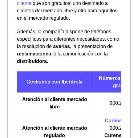
cliente
que son gratuitos: uno destinado a
clientes del mercado libre y otro para aquellos
en el mercado regulado.
Además, la compañía dispone de teléfonos
específicos para diferentes necesidades, como
la resolución de
averías
, la presentación de
reclamaciones
, o la comunicación con la
distribuidora.
Números de telé
Gestiones con Iberdrola
gratuitos
Atención al cliente mercado
900.225.235
libre
Curenergía
Lu
Atención al cliente mercado
900.200.708
regulado
Curenergía Ga