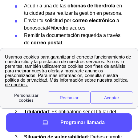
Acudir a una de las
oficinas de Iberdrola
en
tu ciudad para realizar la gestión en persona.
Enviar tu solicitud por
correo electrónico
a
bonosocial@iberdrolacur.es.
Remitir la documentación requerida a través
de
correo postal
.
Requisitos para ser beneficiario
Para poder recibir esta ayuda en tu factura eléctrica, es
necesario cumplir con los siguientes criterios:
Tarifa PVPC
: Debes tener contratada la tarifa
regulada, denominada
Precio Voluntario
para el Pequeño Consumidor
(PVPC).
Titularidad
: Es obligatorio ser el titular del
contrato de electricidad de la vivienda
Programar llamada
habitual.
Situación de vulnerabilidad
: Debes cumplir