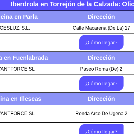
Iberdrola en Torrejón de la Calzada: Of
icina en Parla
Dirección
GESLUZ, S.L.
Calle Macarena (De La) 17
a en Fuenlabrada
Dirección
VANTFORCE SL
Paseo Roma (De) 2
ina en Illescas
Dirección
VANTFORCE SL
Ronda Arco De Ugena 2