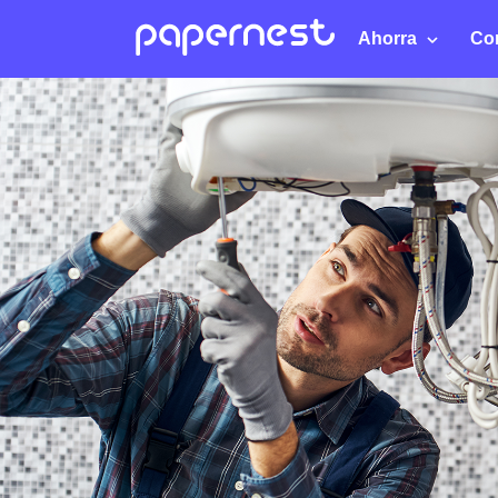
Ahorra
Co