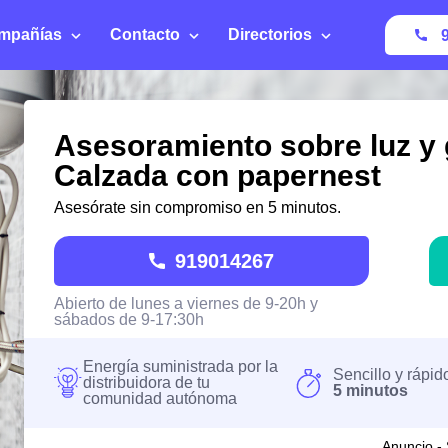
mpañías
Contacto
Directorios
Asesoramiento sobre luz y 
Calzada con papernest
Asesórate sin compromiso en 5 minutos.
919014267
Abierto de lunes a viernes de 9-20h y
sábados de 9-17:30h
Energía suministrada por la
Sencillo y rápid
distribuidora de tu
5 minutos
comunidad autónoma
Anuncio - 