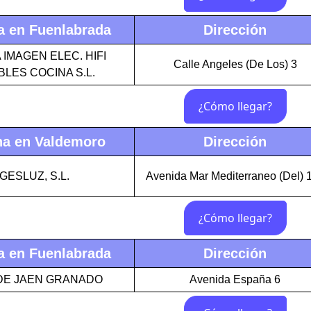
a en Fuenlabrada
Dirección
IMAGEN ELEC. HIFI
Calle Angeles (De Los) 3
LES COCINA S.L.
na en Valdemoro
Dirección
GESLUZ, S.L.
Avenida Mar Mediterraneo (Del) 
a en Fuenlabrada
Dirección
DE JAEN GRANADO
Avenida España 6