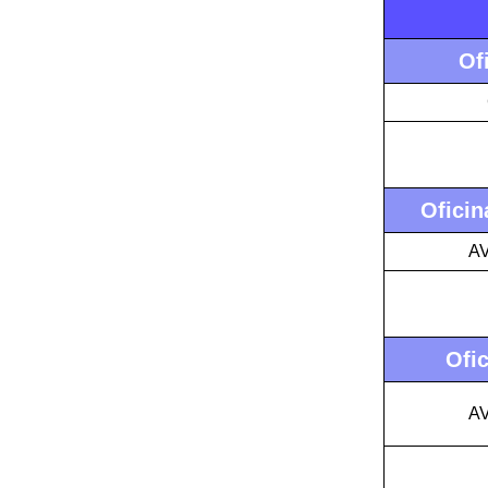
Of
Oficin
A
Ofic
A