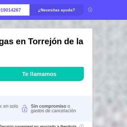
919014267
¿Necesitas ayuda?
gas en Torrejón de la
Te llamamos
o: en solo
Sin compromiso
o
gastos de cancelación
Servicio papernest no asociado a Iberdrola