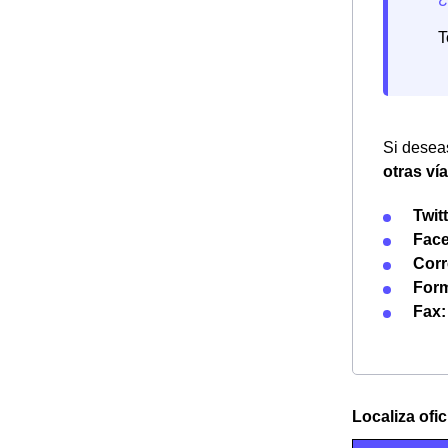
T
Si deseas
otras ví
Twitt
Fac
Corr
Form
Fax:
Localiza ofi