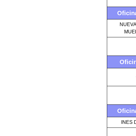
Oficin
NUEVA 
MUEB
Ofici
Oficin
INES 