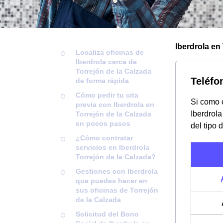
Iberdrola en 
Localiza oficinas de
Iberdrola cerca de
Torrejón de la Calzada
Teléfo
de forma rápida
Cómo pedir tu cita
Si como c
previa con Iberdrola en
Iberdrola
Torrejón de la Calzada
en pocos pasos
del tipo 
¿Cómo contratar
servicios en Iberdrola
Torrejón de la Calzada?
Gestiones con Iberdrola
que puedes hacer en
sus oficinas de Torrejón
de la Calzada
Solicitud del Bono