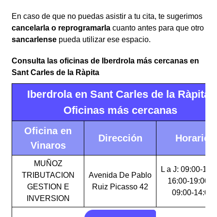
En caso de que no puedas asistir a tu cita, te sugerimos
cancelarla o reprogramarla
cuanto antes para que otro
sancarlense
pueda utilizar ese espacio.
Consulta las oficinas de Iberdrola más cercanas en
Sant Carles de la Ràpita
Iberdrola en Sant Carles de la Ràpita:
Oficinas más cercanas
Oficina en
Dirección
Horario
Vinaros
MUÑOZ
L a J: 09:00-14:
TRIBUTACION
Avenida De Pablo
16:00-19:00 V
GESTION E
Ruiz Picasso 42
09:00-14:00
INVERSION