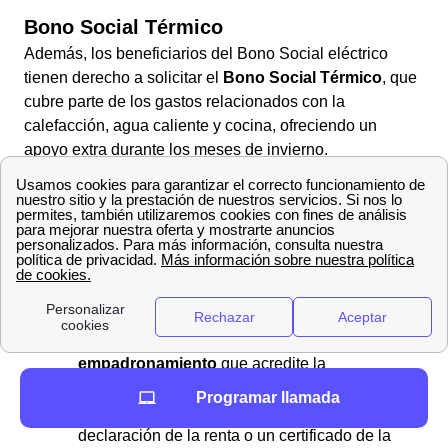
Bono Social Térmico
Además, los beneficiarios del Bono Social eléctrico
tienen derecho a solicitar el
Bono Social Térmico
, que
cubre parte de los gastos relacionados con la
calefacción, agua caliente y cocina, ofreciendo un
apoyo extra durante los meses de invierno.
Documentación necesaria
Para completar la solicitud, se requiere la siguiente
documentación:
DNI o NIE
de todos los miembros del hogar
mayores de 14 años.
Libro de familia
o
certificado de
empadronamiento
que acredite la
composición del hogar.
Programar llamada
Justificante de ingresos
, como la
declaración de la renta o un certificado de la