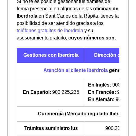
Si no te es posible gestionar tus trámites de
forma presencial en algunas de las
oficinas de
Iberdrola
en Sant Carles de la Ràpita, tienes la
posibilidad de ser atendido gracias a los
teléfonos gratuitos de Iberdrola
y su
asesoramiento gratuito,
cuyos números son:
Gestiones con Iberdrola
Dirección de telé
Atención al cliente Iberdrola
general
En Inglés:
900 322 0
En Español:
900.225.235
En Francés:
900 322
En Alemán:
900 225 
Curenergía (Mercado regulado Iberdrola)
Trámites suministro luz
900.200.708