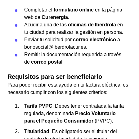
Completar el
formulario online
en la página
web de
Curenergía
.
Acudir a una de las
oficinas de Iberdrola
en
tu ciudad para realizar la gestión en persona.
Enviar tu solicitud por
correo electrónico
a
bonosocial@iberdrolacur.es.
Remitir la documentación requerida a través
de
correo postal
.
Requisitos para ser beneficiario
Para poder recibir esta ayuda en tu factura eléctrica, es
necesario cumplir con los siguientes criterios:
Tarifa PVPC
: Debes tener contratada la tarifa
regulada, denominada
Precio Voluntario
para el Pequeño Consumidor
(PVPC).
Titularidad
: Es obligatorio ser el titular del
contrato de electricidad de la vivienda