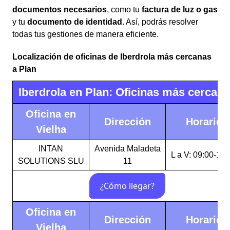
documentos necesarios
, como tu
factura de luz o gas
y tu
documento de identidad
. Así, podrás resolver
todas tus gestiones de manera eficiente.
Localización de oficinas de Iberdrola más cercanas
a Plan
Iberdrola en Plan: Oficinas más cercan
Oficina en
Dirección
Horario
Vielha
INTAN
Avenida Maladeta
L a V: 09:00-17:
SOLUTIONS SLU
11
Oficina en
Dirección
Horario
Vielha