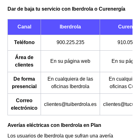
Los documentos que necesitas son los mismos, aunque
Dar de baja tu servicio con Iberdrola o Curenergía
los canales a través de los cuáles tienes que realizarlo
son diferentes. La permanencia tampoco es un
problema (a menos que tengas facturas por pagar) y su
Canal
Iberdrola
Curenerg
coste es gratuito.
Teléfono
900.225.235
910.054.
Área de
En su página web
En su págin
clientes
De forma
En cualquiera de las
En cualquiera
presencial
oficinas Iberdrola
oficinas Cure
Correo
clientes@tuiberdrola.es
clientes@tucure
electrónico
Averías eléctricas con Iberdrola en Plan
Los usuarios de Iberdrola que sufran una avería