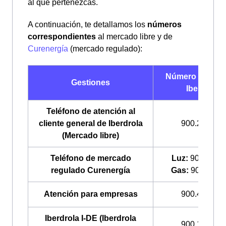
al que pertenezcas.
A continuación, te detallamos los
números
correspondientes
al mercado libre y de
Curenergía
(mercado regulado):
Número de telé
Gestiones
Iberdrola
Teléfono de atención al
cliente general de Iberdrola
900.225.235
(Mercado libre)
Teléfono de mercado
Luz:
900.200.
regulado Curenergía
Gas:
900.100.
Atención para empresas
900.400.408
Iberdrola I-DE (Iberdrola
900.171.171