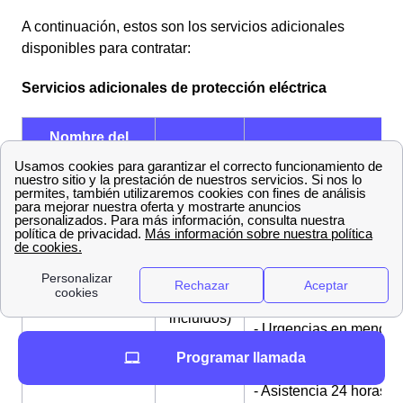
A continuación, estos son los servicios adicionales
disponibles para contratar:
Servicios adicionales de protección eléctrica
Nombre del
Precio
¿Qué ofrece?
servicio
- Intervención de un
técnico
7,95 € al
- Protección de
mes
Protección
electrodomésticos,
(impuestos
Eléctrica Hogar
climatización (Hasta
no
300€)
incluidos)
- Urgencias en menos 
3 horas
Programar llamada
- Asistencia 24 horas