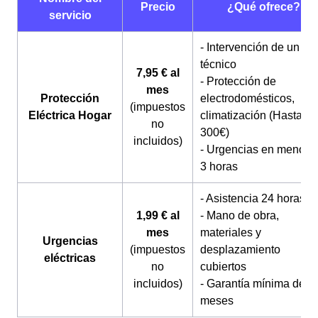
Precio
¿Qué ofrece?
servicio
- Intervención de un
técnico
7,95 € al
- Protección de
mes
Protección
electrodomésticos,
(impuestos
Eléctrica Hogar
climatización (Hasta
no
300€)
incluidos)
- Urgencias en menos 
3 horas
- Asistencia 24 horas
1,99 € al
- Mano de obra,
mes
materiales y
Urgencias
(impuestos
desplazamiento
eléctricas
no
cubiertos
incluidos)
- Garantía mínima de 6
meses