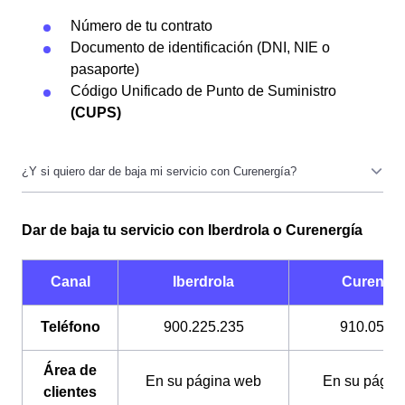
Número de tu contrato
Documento de identificación (DNI, NIE o
pasaporte)
Código Unificado de Punto de Suministro
(CUPS)
Los documentos que necesitas son los mismos, aunque
Dar de baja tu servicio con Iberdrola o Curenergía
los canales a través de los cuáles tienes que realizarlo
son diferentes. La permanencia tampoco es un
problema (a menos que tengas facturas por pagar) y su
Canal
Iberdrola
Curenerg
coste es gratuito.
Teléfono
900.225.235
910.054.
Área de
En su página web
En su págin
clientes