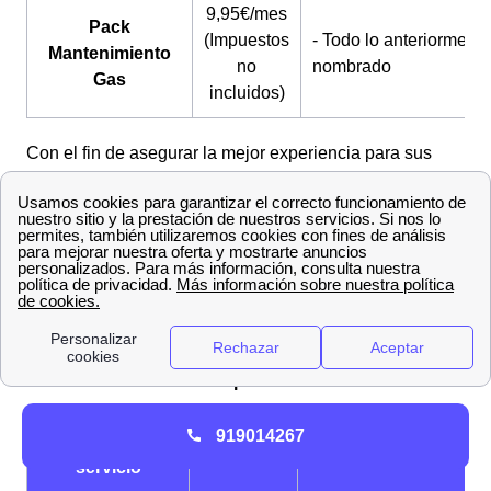
9,95€/mes
Pack
(Impuestos
- Todo lo anteriormente
Mantenimiento
no
nombrado
Gas
incluidos)
Con el fin de asegurar la mejor experiencia para sus
clientes, Iberdrola ofrece a todos sus clientes de
Peñafiel la posibilidad de contratar servicios adicionales
de mantenimiento y protección junto con sus tarifas de
luz y gas.
A continuación, estos son los servicios adicionales
disponibles para contratar:
Servicios adicionales de protección eléctrica
919014267
Nombre del
Precio
¿Qué ofrece?
servicio