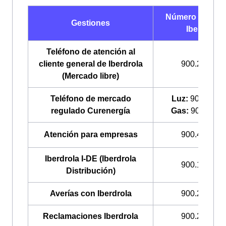
Número de telé
Gestiones
Iberdrola
Teléfono de atención al
cliente general de Iberdrola
900.225.235
(Mercado libre)
Teléfono de mercado
Luz:
900.200.
regulado Curenergía
Gas:
900.100.
Atención para empresas
900.400.408
Iberdrola I-DE (Iberdrola
900.171.171
Distribución)
Averías con Iberdrola
900.224.522
Reclamaciones Iberdrola
900.225.235