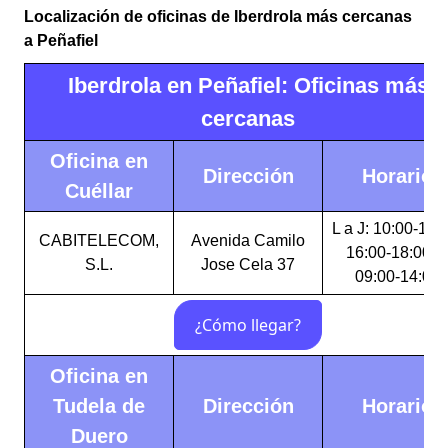
Localización de oficinas de Iberdrola más cercanas
a Peñafiel
Iberdrola en Peñafiel: Oficinas más
cercanas
Oficina en
Dirección
Horario
Cuéllar
L a J: 10:00-14:
CABITELECOM,
Avenida Camilo
16:00-18:00 V
S.L.
Jose Cela 37
09:00-14:00
Oficina en
Tudela de
Dirección
Horario
Duero