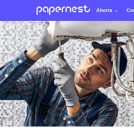
Ahorra
Co