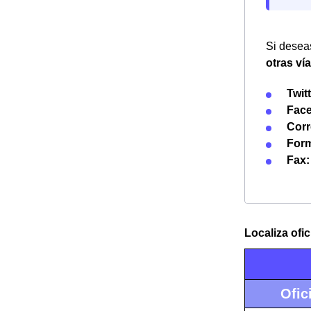
Si deseas
otras ví
Twitt
Fac
Corr
Form
Fax:
Localiza ofi
Ofic