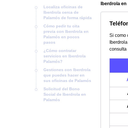
Iberdrola en
Localiza oficinas de
Iberdrola cerca de
Palamós de forma rápida
Teléfo
Cómo pedir tu cita
previa con Iberdrola en
Si como c
Palamós en pocos
Iberdrol
pasos
consulta
¿Cómo contratar
servicios en Iberdrola
Palamós?
Gestiones con Iberdrola
que puedes hacer en
sus oficinas de Palamós
Solicitud del Bono
Social de Iberdrola en
Palamós