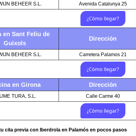
IJN BEHEER S.L.
Avenida Catalunya 25
a en Sant Feliu de
Dirección
Guixols
IJN BEHEER S.L.
Carretera Palamos 21
cina en Girona
Dirección
UME TURA, S.L.
Calle Carme 40
u cita previa con Iberdrola en Palamós en pocos pasos