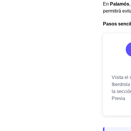
En
Palamós
permitirá evi
Pasos sencill