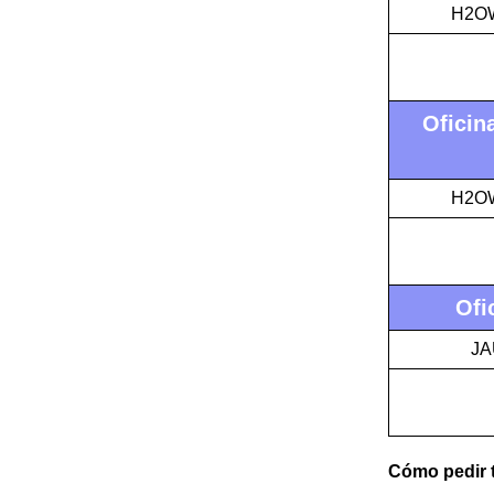
H2OW
Oficin
H2OW
Ofi
JA
Cómo pedir t