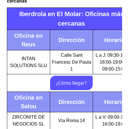
cercanas
Iberdrola en El Molar: Oficinas más
cercanas
Oficina en
Dirección
Horario
Reus
Calle Sant
L a J: 09:30-15:
INTAN
Francesc De Paula
16:00-19:00 V
SOLUTIONS SLU
1
09:00-15:00
Oficina en
Dirección
Horario
Salou
ZIRCONITE DE
L a V: 09:00-14:
Via Roma 14
NEGOCIOS SL
16:00-19:00