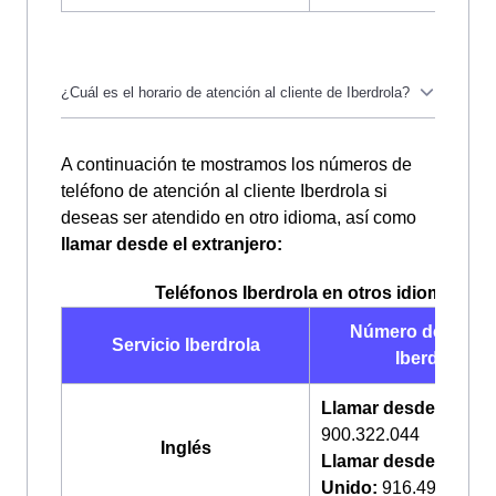
Los teléfonos de
atención al cliente Iberdrola
A continuación te mostramos los números de
están disponibles las
24 horas del día, los 365
teléfono de atención al cliente Iberdrola si
días del año
. Además, todas las llamadas a
deseas ser atendido en otro idioma, así como
estos números son totalmente gratuitas, así que
llamar desde el extranjero:
no dudes en contactar si tienes cualquier
incidencia o consulta.
Teléfonos Iberdrola en otros idiomas
Número de teléf
Servicio Iberdrola
Iberdrola
Llamar desde Españ
900.322.044
Inglés
Llamar desde Reino
Unido:
916.496.330