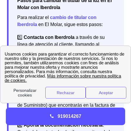
Pasos para cambiar el titular de la luz en El
Molar con Iberdrola
Para realizar el
cambio de titular con
Iberdrola
en El Molar, sigue estos pasos:
1️⃣
Contacta con Iberdrola
a través de su
línea de atención al cliente, llamando al
número gratuito
900.225.235
, o accediendo a
su plataforma online.
2️⃣
Proporciona los datos del nuevo titular
(nombre, DNI, teléfono y correo electrónico).
3️⃣
Facilita la dirección del suministro y el
número CUPS
(Código Universal del Punto
de Suministro) que encontrarás en la factura de
la luz.
919014267
4️⃣
Aporta la documentación necesaria
: