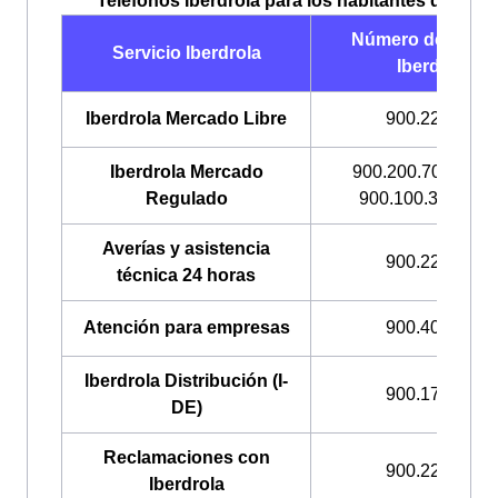
Teléfonos Iberdrola para los habitantes de El M
Número de teléf
Servicio Iberdrola
Iberdrola
Iberdrola Mercado Libre
900.225.235
Iberdrola Mercado
900.200.708
(PVP
Regulado
900.100.309
(TU
Averías y asistencia
900.224.522
técnica 24 horas
Atención para empresas
900.400.408
Iberdrola Distribución (I-
900.171.171
DE)
Reclamaciones con
900.225.235
Iberdrola