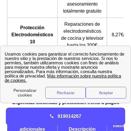
asesoramiento
totalmente gratuito
Reparaciones de
Protección
electrodomésticos
Electrodomésticos
8,27€/me
de cocina y televisor
10
hasta los 300€
Asistencia 24 horas
Protección
para tu instalación y
2,36€/me
Climatización
equipos de
climatización
Urgencias eléctricas y protección frente a pagos
919014267
Precio
Servicios
mensua
adicionales
Descripción