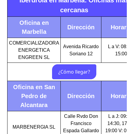
Iberdrola en Marbella: Oficinas más
cercanas
Oficina en
Dirección
Horario
Marbella
COMERCIALIZADORA
Avenida Ricardo
L a V: 08:00
ENERGETICA
Soriano 12
15:00
ENGREEN SL
Oficina en San
Pedro de
Dirección
Horario
Alcantara
Calle Rvdo Don
L a J: 09:00-
Francisco
14:30, 17:00
MARBENERGIA SL
Espada Gallardo
19:00 V: 09:0