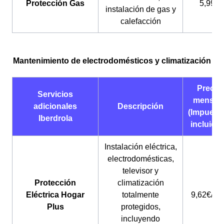
Protección Gas
5,99€
instalación de gas y
calefacción
Mantenimiento de electrodomésticos y climatización
Precio
Servicios
mensua
adicionales
Descripción
(Impuest
Iberdrola
incluido
Instalación eléctrica,
electrodomésticas,
televisor y
Protección
climatización
Eléctrica Hogar
totalmente
9,62€/me
Plus
protegidos,
incluyendo