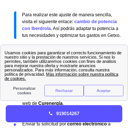
Para realizar este ajuste de manera sencilla,
visita el siguiente enlace:
cambio de potencia
con Iberdrola
. Así podrás adaptar tu potencia a
tus necesidades y optimizar tus gastos en Getxo.
Pasos para dar de alta la luz y el gas en Getxo con
Iberdrola
Si deseas solicitar el
Bono Social de Iberdrola
en
Getxo, tienes varias opciones disponibles para
presentar tu solicitud. Puedes optar por:
Completar el
formulario online
en la página
web de
Curenergía
.
Acudir a una de las
oficinas de Iberdrola
en
919014267
tu ciudad para realizar la gestión en persona.
Enviar tu solicitud por
correo electrónico
a