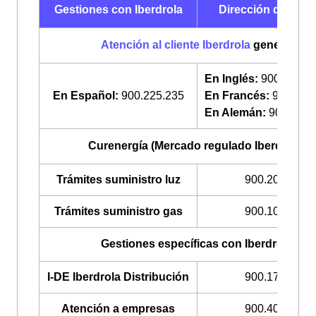
Gestiones con Iberdrola
Dirección de telé
Atención al cliente Iberdrola
general
En Inglés:
900 322 0
En Español:
900.225.235
En Francés:
900 322
En Alemán:
900 225 
Curenergía (Mercado regulado Iberdrola)
Trámites suministro luz
900.200.708
Trámites suministro gas
900.100.309
Gestiones específicas con Iberdrola
I-DE Iberdrola Distribución
900.171.171
Atención a empresas
900.400.408