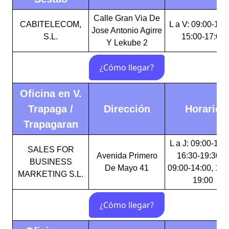
Calle Gran Via De
CABITELECOM,
L a V: 09:00-14:
Jose Antonio Agirre
S.L.
15:00-17:00
Y Lekube 2
Oficina en V.
Trapaga /
Dirección
Horario
Trapagaran
L a J: 09:00-14:
SALES FOR
Avenida Primero
16:30-19:30 V
BUSINESS
De Mayo 41
09:00-14:00, 17:
MARKETING S.L.
19:00