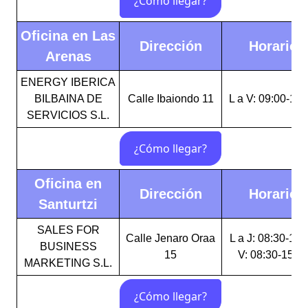
Oficina en Las
Dirección
Horario
Arenas
ENERGY IBERICA
BILBAINA DE
Calle Ibaiondo 11
L a V: 09:00-15:
SERVICIOS S.L.
Oficina en
Dirección
Horario
Santurtzi
SALES FOR
Calle Jenaro Oraa
L a J: 08:30-16:
BUSINESS
15
V: 08:30-15:0
MARKETING S.L.