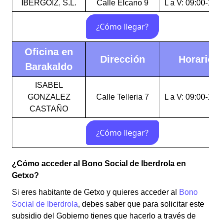
IBERGOIZ, S.L.
Calle Elcano 9
L a V: 09:00-15:
Oficina en
Dirección
Horario
Barakaldo
ISABEL
GONZALEZ
Calle Telleria 7
L a V: 09:00-15:
CASTAÑO
¿Cómo acceder al Bono Social de Iberdrola en
Getxo?
Si eres habitante de Getxo y quieres acceder al
Bono
Social de Iberdrola
, debes saber que para solicitar este
subsidio del Gobierno tienes que hacerlo a través de