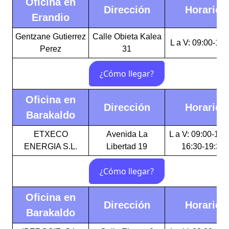
Oficina en
Dirección
Horario
Erandio
Gentzane Gutierrez
Calle Obieta Kalea
L a V: 09:00-17:
Perez
31
Oficina en
Dirección
Horario
Barakaldo
ETXECO
Avenida La
L a V: 09:00-14:
ENERGIA S.L.
Libertad 19
16:30-19:30
Oficina en
Dirección
Horario
Barakaldo