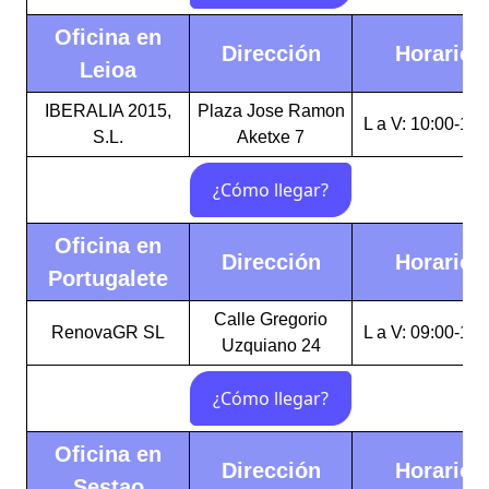
Oficina en
Dirección
Horario
Leioa
IBERALIA 2015,
Plaza Jose Ramon
L a V: 10:00-18:
S.L.
Aketxe 7
Oficina en
Dirección
Horario
Portugalete
Calle Gregorio
RenovaGR SL
L a V: 09:00-14:
Uzquiano 24
Oficina en
Dirección
Horario
Sestao