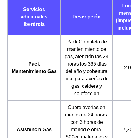
Precio
Servicios
mensua
adicionales
Descripción
(Impuest
Iberdrola
incluido
Pack Completo de
mantenimiento de
gas, atención las 24
Pack
horas los 365 días
12,04€
Mantenimiento Gas
del año y cobertura
total para averías de
gas, caldera y
calefacción
Cubre averías en
menos de 24 horas,
con 3 horas de
Asistencia Gas
manod e obra,
7,20€
50€en materiales y