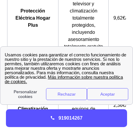
televisor y
Protección
climatización
Eléctrica Hogar
totalmente
9,62€/me
Plus
protegidos,
incluyendo
asesoramiento
totalmente gratuito
Reparaciones de
Protección
electrodomésticos
Electrodomésticos
8,27€/me
de cocina y televisor
10
hasta los 300€
Asistencia 24 horas
Protección
para tu instalación y
2,36€/me
Climatización
equipos de
climatización
919014267