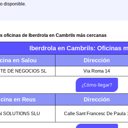
io disponible.
s oficinas de Iberdrola en Cambrils más cercanas
Iberdrola en Cambrils: Oficinas 
cina en Salou
Dirección
ITE DE NEGOCIOS SL
Via Roma 14
icina en Reus
Dirección
N SOLUTIONS SLU
Calle Sant Francesc De Paula 