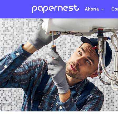
Ahorra
Co