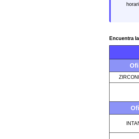
horar
Encuentra la
Ofi
ZIRCON
Of
INTA