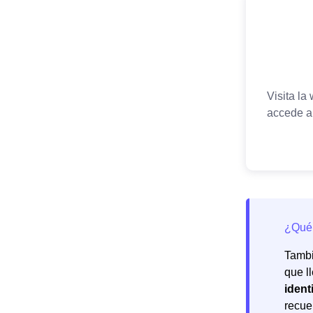
Tamb
que l
ident
recu