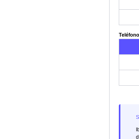
Teléfono
I
d