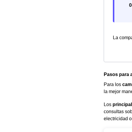
0
La compañ
Pasos para a
Para los
cam
la mejor mane
Los
principa
consultas sob
electricidad o