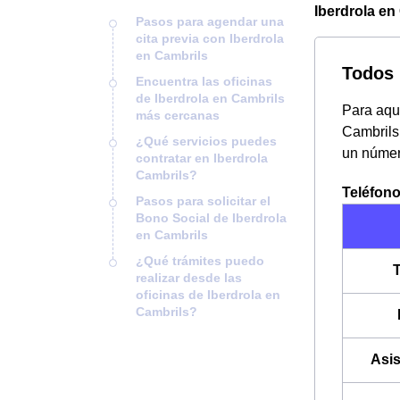
Iberdrola en 
Pasos para agendar una
cita previa con Iberdrola
en Cambrils
Todos 
Encuentra las oficinas
de Iberdrola en Cambrils
Para aque
más cercanas
Cambrils
¿Qué servicios puedes
un númer
contratar en Iberdrola
Cambrils?
Teléfono
Pasos para solicitar el
Bono Social de Iberdrola
en Cambrils
¿Qué trámites puedo
T
realizar desde las
oficinas de Iberdrola en
Cambrils?
Asis