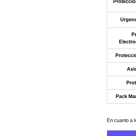
Protecció
Urgenc
P
Electr
Protecci
Asi
Pro
Pack Ma
En cuanto a 