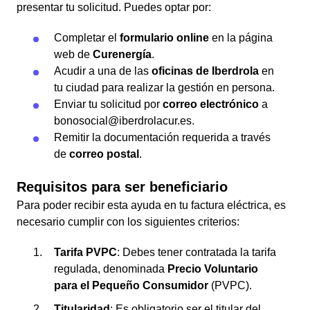
presentar tu solicitud. Puedes optar por:
Completar el
formulario online
en la página
web de
Curenergía
.
Acudir a una de las
oficinas de Iberdrola
en
tu ciudad para realizar la gestión en persona.
Enviar tu solicitud por
correo electrónico
a
bonosocial@iberdrolacur.es.
Remitir la documentación requerida a través
de
correo postal
.
Requisitos para ser beneficiario
Para poder recibir esta ayuda en tu factura eléctrica, es
necesario cumplir con los siguientes criterios:
Tarifa PVPC
: Debes tener contratada la tarifa
regulada, denominada
Precio Voluntario
para el Pequeño Consumidor
(PVPC).
Titularidad
: Es obligatorio ser el titular del