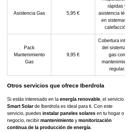
rápidas y
Asistencia Gas
5,95 €
asistencia técni
en sistemas d
calefacción.
Cobertura integr
Pack
del sistema d
Mantenimiento
9,95 €
gas con
Gas
mantenimient
regular.
Otros servicios que ofrece Iberdrola
Si estás interesado en la
energía renovable
, el servicio
Smart Solar
de Iberdrola es ideal para ti. Con este
servicio, puedes
instalar paneles solares
en tu hogar o
negocio, recibir
mantenimiento
y
monitorización
continua de la producción de energía
.