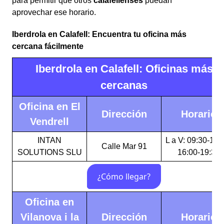
para permitir que otros
calafellenses
puedan
aprovechar ese horario.
Iberdrola en Calafell: Encuentra tu oficina más
cercana fácilmente
Iberdrola en Calafell: Oficinas más
cercanas
Oficina en El
Dirección
Horario
Vendrell
INTAN
L a V: 09:30-14:
Calle Mar 91
SOLUTIONS SLU
16:00-19:30
Oficina en
Vilanova i la
Dirección
Horario