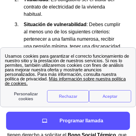
contrato de electricidad de la vivienda
habitual.
Situación de vulnerabilidad
: Debes cumplir
al menos uno de los siguientes criterios:
pertenecer a una familia numerosa, recibir
una pensión mínima, tener una discapacidad
igual o superior al 33%, o ser víctima de
violencia de género o terrorismo.
Duración y renovación
La ayuda tiene una duración de
dos años
. Pasado este
tiempo, si sigues cumpliendo con los requisitos, podrás
renovar la solicitud para continuar beneficiándote del
descuento en la factura eléctrica.
Bono Social Térmico
Programar llamada
Además, los beneficiarios del Bono Social eléctrico
tienen derecho a solicitar el
Bono Social Térmico
, que