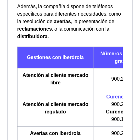
Además, la compañía dispone de teléfonos
específicos para diferentes necesidades, como
la resolución de
averías
, la presentación de
reclamaciones
, o la comunicación con la
distribuidora.
Números de telé
Gestiones con Iberdrola
gratuitos
Atención al cliente mercado
900.225.235
libre
Curenergía
Lu
Atención al cliente mercado
900.200.708
regulado
Curenergía Ga
900.100.309
Averías con Iberdrola
900.224.522