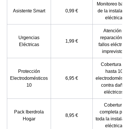
Monitoreo bási
Asistente Smart
0,99 €
de la instalació
eléctrica.
Atención y
Urgencias
reparación de
1,99 €
Eléctricas
fallos eléctrico
imprevistos.
Cobertura de
Protección
hasta 10
Electrodomésticos
6,95 €
electrodoméstic
10
contra daños
eléctricos.
Cobertura
Pack Iberdrola
completa para
8,95 €
Hogar
toda la instalaci
eléctrica.