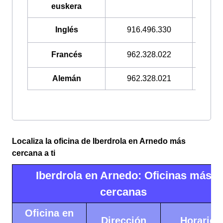
euskera
Inglés
916.496.330
900.3
Francés
962.328.022
900.3
Alemán
962.328.021
900.3
Localiza la oficina de Iberdrola en Arnedo más
cercana a ti
Iberdrola en Arnedo: Oficinas más
cercanas
Oficina en
Dirección
Horario