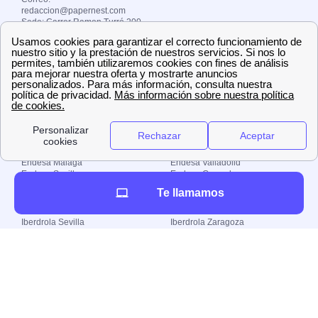
redaccion@papernest.com
Sede: Carrer Ramon Turró 200
Copyright ©
papernest.es 2024 –
Todos los derechos
reservados
Localiza tu oficina de Endesa
Endesa Barcelona
Endesa Valencia
Endesa Madrid
Endesa Zaragoza
Endesa Málaga
Endesa Valladolid
Endesa Sevilla
Endesa Granada
Localiza tu oficina de Iberdrola
Te llamamos
Iberdrola Barcelona
Iberdrola Valencia
Iberdrola Sevilla
Iberdrola Zaragoza
Iberdrola Madrid
Iberdrola Valladolid
Iberdrola Málaga
Iberdrola Granada
Localiza tu oficina de Naturgy
Naturgy Barcelona
Naturgy Valencia
Naturgy Madrid
Naturgy Zaragoza
Naturgy Málaga
Naturgy Valladolid
Naturgy Sevilla
Naturgy Granada