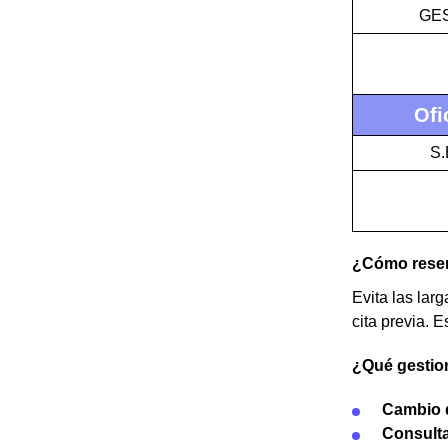
GES
Ofi
S.
¿Cómo reserv
Evita las lar
cita previa. E
¿Qué gestion
Cambio d
Consulta