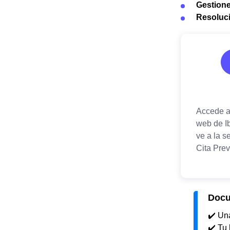
Gestione
Resoluci
Docu
✔️ U
✔️ Tu