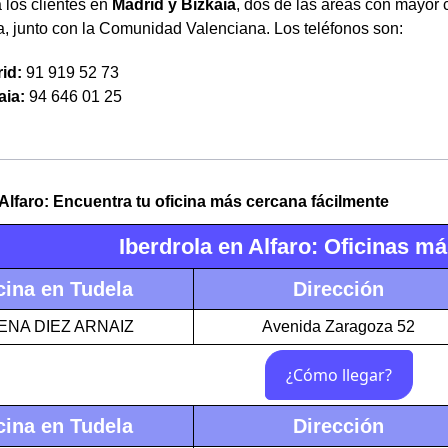
 los clientes en
Madrid y Bizkaia
, dos de las áreas con mayor 
, junto con la Comunidad Valenciana. Los teléfonos son:
id:
91 919 52 73
aia:
94 646 01 25
 Alfaro: Encuentra tu oficina más cercana fácilmente
Iberdrola en Alfaro: Oficinas m
cina en Tudela
Dirección
ENA DIEZ ARNAIZ
Avenida Zaragoza 52
cina en Tudela
Dirección