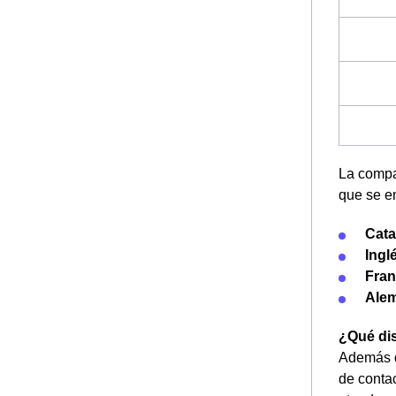
La compa
que se e
Cata
Ingl
Fran
Ale
¿Qué dis
Además d
de contac