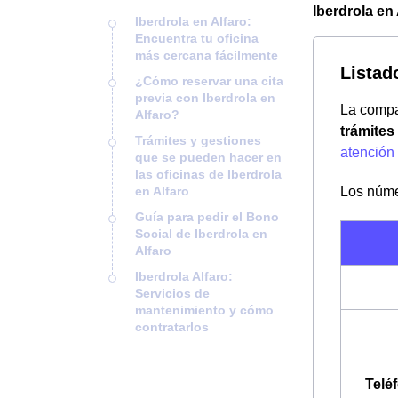
Iberdrola en 
Iberdrola en Alfaro:
Encuentra tu oficina
más cercana fácilmente
Listad
¿Cómo reservar una cita
previa con Iberdrola en
La comp
Alfaro?
trámites
Trámites y gestiones
atención 
que se pueden hacer en
las oficinas de Iberdrola
en Alfaro
Los núm
Guía para pedir el Bono
Social de Iberdrola en
Alfaro
Iberdrola Alfaro:
Servicios de
mantenimiento y cómo
contratarlos
Telé