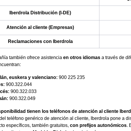
Iberdrola Distribución (I-DE)
Atención al cliente (Empresas)
Reclamaciones con Iberdrola
ñía también ofrece asistencia
en otros idiomas
a través de di
ncuentran:
lán, euskera y valenciano:
900 225 235
és:
900.322.044
cés:
900.322.033
mán:
900.322.049
ponibilidad tienen los teléfonos de atención al cliente Iber
el teléfono genérico de atención al cliente, Iberdrola pone a 
to específicos, también gratuitos,
con prefijos autonómicos
.