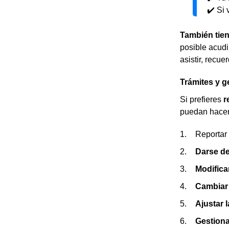
✔️ Si 
También tien
posible acudir
asistir, recue
Trámites y g
Si prefieres
r
puedan hacer 
Reportar
Darse de
Modificar
Cambiar
Ajustar 
Gestiona