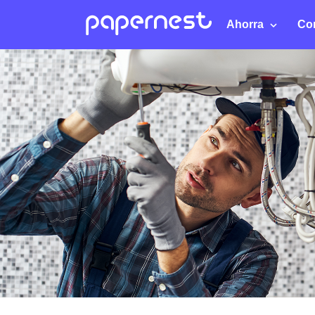
Ahorra
Co