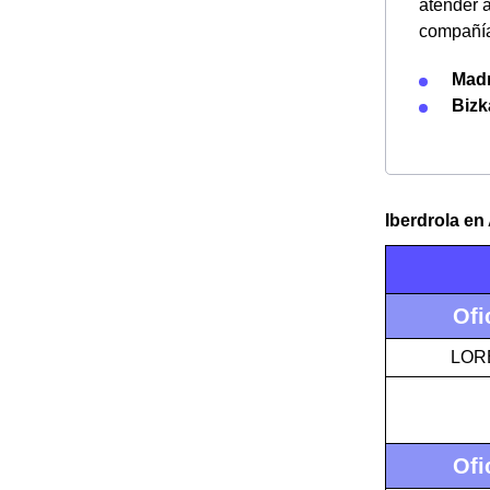
atender a
compañía
Madr
Bizk
Iberdrola en
Ofi
LOR
Ofi