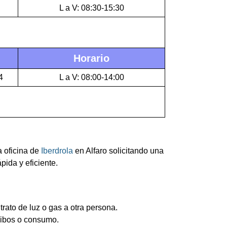
L a V: 08:30-15:30
Horario
4
L a V: 08:00-14:00
a oficina de
Iberdrola
en Alfaro solicitando una
pida y eficiente.
trato de luz o gas a otra persona.
cibos o consumo.