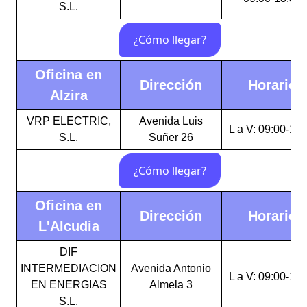
S.L.
Oficina en
Dirección
Horario
Alzira
VRP ELECTRIC,
Avenida Luis
L a V: 09:00-14:
S.L.
Suñer 26
Oficina en
Dirección
Horario
L'Alcudia
DIF
INTERMEDIACION
Avenida Antonio
L a V: 09:00-14:
EN ENERGIAS
Almela 3
S.L.