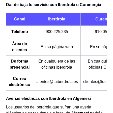
Los documentos que necesitas son los mismos, aunque
Dar de baja tu servicio con Iberdrola o Curenergía
los canales a través de los cuáles tienes que realizarlo
son diferentes. La permanencia tampoco es un
problema (a menos que tengas facturas por pagar) y su
Canal
Iberdrola
Curenerg
coste es gratuito.
Teléfono
900.225.235
910.054.
Área de
En su página web
En su págin
clientes
De forma
En cualquiera de las
En cualquiera
presencial
oficinas Iberdrola
oficinas Cure
Correo
clientes@tuiberdrola.es
clientes@tucure
electrónico
Averías eléctricas con Iberdrola en Algemesí
Los usuarios de Iberdrola que sufran una avería