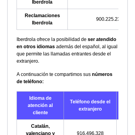
Iberdrola
Reclamaciones
900.225.235
Iberdrola
Iberdrola ofrece la posibilidad de
ser atendido
en otros idiomas
además del español, al igual
que permite las llamadas entrantes desde el
extranjero.
A continuación te compartimos sus
números
de teléfono:
Idioma de
Telé
Teléfono desde el
atención al
de
extranjero
cliente
Esp
Catalán,
valenciano y
916.496.328
900.2