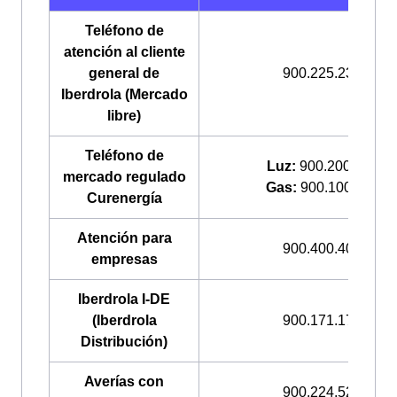
Teléfono de
atención al cliente
general de
900.225.235
Iberdrola (Mercado
libre)
Teléfono de
Luz:
900.200.708
mercado regulado
Gas:
900.100.309
Curenergía
Atención para
900.400.408
empresas
Iberdrola I-DE
(Iberdrola
900.171.171
Distribución)
Averías con
900.224.522