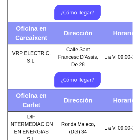
Oficina en
Dirección
Horario
Carcaixent
Calle Sant
VRP ELECTRIC,
Francesc D'Assis,
L a V: 09:00-15:
S.L.
De 28
Oficina en
Dirección
Horario
Carlet
DIF
INTERMEDIACION
Ronda Maleco,
L a V: 09:00-14:
EN ENERGIAS
(Del) 34
S.L.