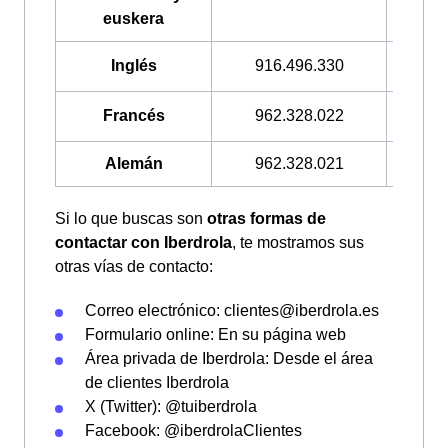
euskera
Inglés
916.496.330
900.3
Francés
962.328.022
900.3
Alemán
962.328.021
900.3
Si lo que buscas son
otras formas de
contactar con Iberdrola
, te mostramos sus
otras vías de contacto:
Correo electrónico: clientes@iberdrola.es
Formulario online: En su página web
Área privada de Iberdrola: Desde el área
de clientes Iberdrola
X (Twitter): @tuiberdrola
Facebook: @iberdrolaClientes