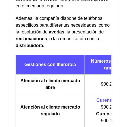
en el mercado regulado.
Además, la compañía dispone de teléfonos
específicos para diferentes necesidades, como
la resolución de
averías
, la presentación de
reclamaciones
, o la comunicación con la
distribuidora.
Números de telé
Gestiones con Iberdrola
gratuitos
Atención al cliente mercado
900.225.235
libre
Curenergía
Lu
Atención al cliente mercado
900.200.708
regulado
Curenergía Ga
900.100.309