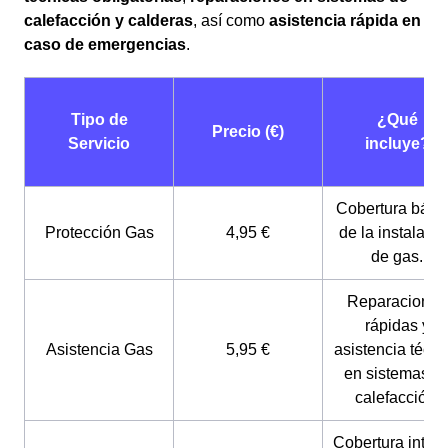
calefacción y calderas
, así como
asistencia rápida en
caso de emergencias
.
Tipo de
¿Qué
Precio (€)
Servicio
incluye?
Cobertura bási
Protección Gas
4,95 €
de la instalaci
de gas.
Reparaciones
rápidas y
Asistencia Gas
5,95 €
asistencia técni
en sistemas d
calefacción.
Cobertura integr