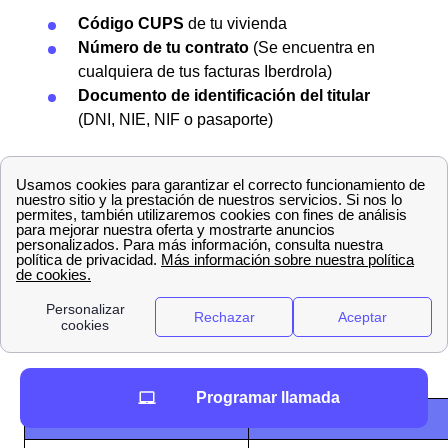
Código CUPS
de tu vivienda
Número de tu contrato
(Se encuentra en
cualquiera de tus facturas Iberdrola)
Documento de identificación del titular
(DNI, NIE, NIF o pasaporte)
Guía para reportar averías de Iberdrola en L'Aldea
Si tienes una avería eléctrica en tu hogar o negocio en
L'Aldea, Iberdrola ofrece un
servicio de asistencia
gratuito disponible las 24 horas
. Este servicio está
diseñado para atender desde cortes en el suministro
eléctrico hasta fallos técnicos en la instalación,
garantizando una rápida solución para restablecer la
electricidad.
Programar llamada
Servicio
Teléfono