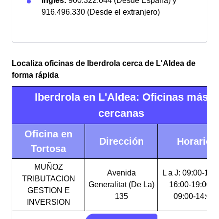
Inglés:
900.322.044 (Desde España) y
916.496.330 (Desde el extranjero)
Localiza oficinas de Iberdrola cerca de L'Aldea de
forma rápida
Iberdrola en L'Aldea: Oficinas más
cercanas
Oficina en
Dirección
Horario
Tortosa
MUÑOZ
Avenida
L a J: 09:00-14:
TRIBUTACION
Generalitat (De La)
16:00-19:00 V
GESTION E
135
09:00-14:00
INVERSION