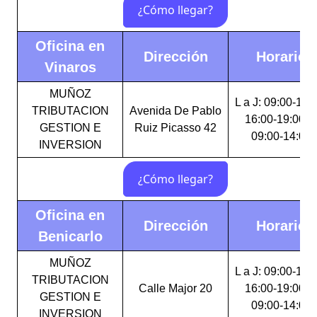
Oficina en
Dirección
Horario
Vinaros
MUÑOZ
L a J: 09:00-14:
TRIBUTACION
Avenida De Pablo
16:00-19:00 V
GESTION E
Ruiz Picasso 42
09:00-14:00
INVERSION
Oficina en
Dirección
Horario
Benicarlo
MUÑOZ
L a J: 09:00-14:
TRIBUTACION
Calle Major 20
16:00-19:00 V
GESTION E
09:00-14:00
INVERSION