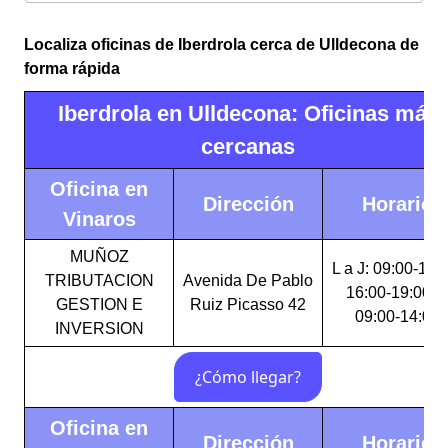
Localiza oficinas de Iberdrola cerca de Ulldecona de
forma rápida
Iberdrola en Ulldecona: Oficinas más
cercanas
Oficina en
Dirección
Horario
Vinaros
MUÑOZ
L a J: 09:00-14:
TRIBUTACION
Avenida De Pablo
16:00-19:00 V
GESTION E
Ruiz Picasso 42
09:00-14:00
INVERSION
Oficina en
Dirección
Horario