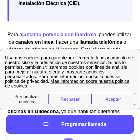
Instalación Eléctrica (CIE)
.
Para
ajustar tu potencia con Iberdrola
, puedes utilizar
los
canales en línea
, hacer una
llamada telefónica
o
visitar una
oficina
en Ulldecona. Este ajuste puede
ayudarte a gestionar mejor tus gastos y adaptar el
suministro a tu consumo real.
¿Cómo dar de baja tu suministro con Iberdrola en
Ulldecona y qué implica?
Puedes
dar de baja con Iberdrola la luz
o el gas sin
necesidad de realizar el trámite
en cualquiera de sus
oficinas en Ulldecona
, ya que habilitan diferentes
canales para realizar el trámite.
Programar llamada