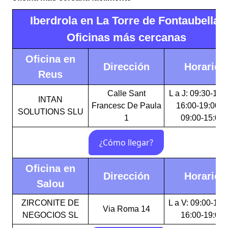
Iberdrola en La Torre de Fontaubella:
Oficinas más cercanas
Oficina en
Dirección
Horario
Reus
Calle Sant
L a J: 09:30-15:
INTAN
Francesc De Paula
16:00-19:00 V
SOLUTIONS SLU
1
09:00-15:00
Oficina en
Dirección
Horario
Salou
ZIRCONITE DE
L a V: 09:00-14:
Via Roma 14
NEGOCIOS SL
16:00-19:00