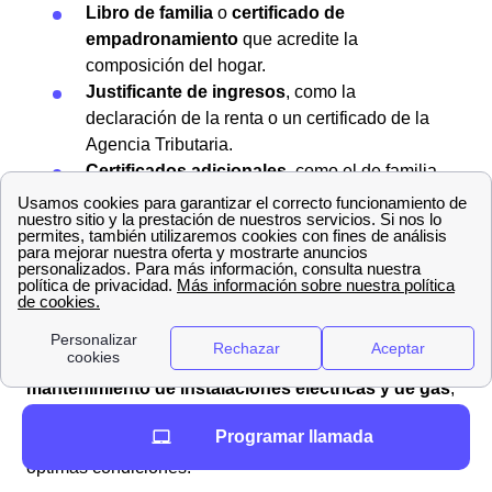
Libro de familia
o
certificado de
empadronamiento
que acredite la
composición del hogar.
Justificante de ingresos
, como la
declaración de la renta o un certificado de la
Agencia Tributaria.
Certificados adicionales
, como el de familia
numerosa o discapacidad, si corresponde.
Iberdrola La Torre de Fontaubella: Servicios de
mantenimiento y cómo contratarlos
Si buscas mejorar la seguridad y eficiencia de tu hogar,
Iberdrola tiene una variedad de servicios diseñados
para cubrir todas tus necesidades energéticas. Desde el
mantenimiento de instalaciones eléctricas y de gas
,
hasta la
instalación de energía solar
, Iberdrola ofrece
Programar llamada
soluciones completas para mantener tu hogar en
óptimas condiciones.