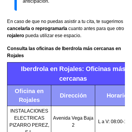
anticipación.
En caso de que no puedas asistir a tu cita, te sugerimos
cancelarla o reprogramarla
cuanto antes para que otro
rojalero
pueda utilizar ese espacio.
Consulta las oficinas de Iberdrola más cercanas en
Rojales
Iberdrola en Rojales: Oficinas más
cercanas
Oficina en
Dirección
Horario
Rojales
INSTALACIONES
ELECTRICAS
Avenida Vega Baja
L a V: 08:00-15:
PIZARRO PEREZ,
2