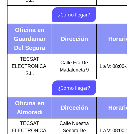
S.L.
Oficina en
Guardamar
Dirección
Horario
Del Segura
TECSAT
Calle Era De
ELECTRONICA,
L a V: 08:00-15:
Madaleneta 9
S.L.
Oficina en
Dirección
Horario
Almoradi
TECSAT
Calle Nuestra
ELECTRONICA,
Señora De
L a V: 08:00-15: