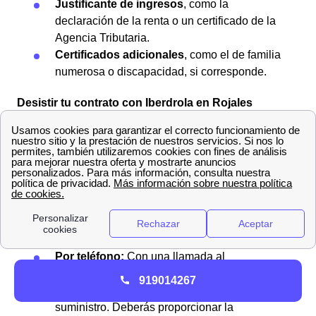
Justificante de ingresos
, como la
declaración de la renta o un certificado de la
Agencia Tributaria.
Certificados adicionales
, como el de familia
numerosa o discapacidad, si corresponde.
Desistir tu contrato con Iberdrola en Rojales
Los rojaleros tienen la posibilidad de
dar de baja su
suministro con Iberdrola
cuando lo consideren
adecuado, siempre que se respete el plazo indicado y
se utilicen los
canales oficiales de comunicación.
Existen
tres canales
para dar de baja tu suministro con
Iberdrola:
Por teléfono:
Con una llamada al
900.225.235 para informar al asesor de
919014267
Iberdrola sobre tu deseo de cancelar el
suministro. Deberás proporcionar la