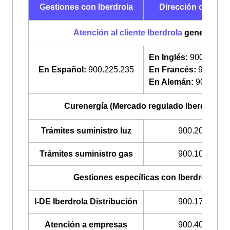
Gestiones con Iberdrola
Dirección de telé
Atención al cliente Iberdrola
general
En Inglés:
900 322 0
En Español:
900.225.235
En Francés:
900 322
En Alemán:
900 225 
Curenergía (Mercado regulado Iberdrola)
Trámites suministro luz
900.200.708
Trámites suministro gas
900.100.309
Gestiones específicas con Iberdrola
I-DE Iberdrola Distribución
900.171.171
Atención a empresas
900.400.408