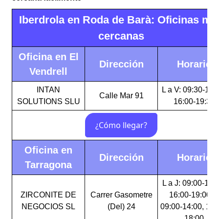
Iberdrola en Roda de Barà: Oficinas má
cercanas
Oficina en El
Dirección
Horario
Vendrell
INTAN
L a V: 09:30-14:
Calle Mar 91
SOLUTIONS SLU
16:00-19:30
Oficina en
Dirección
Horario
Tarragona
L a J: 09:00-14:
ZIRCONITE DE
Carrer Gasometre
16:00-19:00 V
NEGOCIOS SL
(Del) 24
09:00-14:00, 16:
18:00