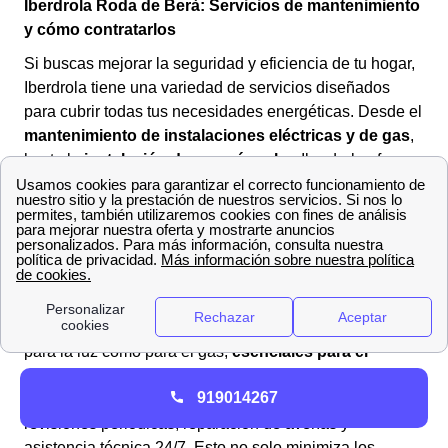
Iberdrola Roda de Berà: Servicios de mantenimiento
y cómo contratarlos
Si buscas mejorar la seguridad y eficiencia de tu hogar,
Iberdrola tiene una variedad de servicios diseñados
para cubrir todas tus necesidades energéticas. Desde el
mantenimiento de instalaciones eléctricas y de gas
,
hasta la
instalación de energía solar
, Iberdrola ofrece
soluciones completas para mantener tu hogar en
óptimas condiciones.
¿Cuáles son los servicios de
mantenimiento de Iberdrola?
Iberdrola proporciona servicios de mantenimiento tanto
para la luz como para el gas,
esenciales para el
funcionamiento seguro y eficiente de tu hogar
. En el
919014267
ámbito eléctrico, los planes de mantenimiento incluyen
revisiones periódicas, reparación de averías y
asistencia técnica 24/7. Esto no solo minimiza los