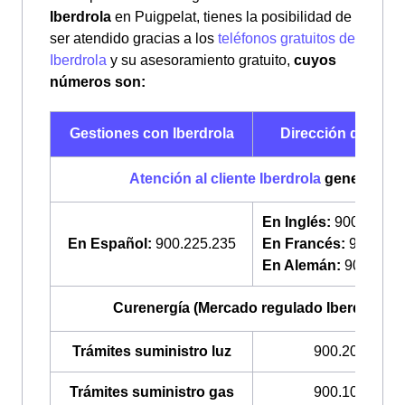
Iberdrola
en Puigpelat, tienes la posibilidad de
ser atendido gracias a los
teléfonos gratuitos de
Iberdrola
y su asesoramiento gratuito,
cuyos
números son:
Gestiones con Iberdrola
Dirección de telé
Atención al cliente Iberdrola
general
En Inglés:
900 322 0
En Español:
900.225.235
En Francés:
900 322
En Alemán:
900 225 
Curenergía (Mercado regulado Iberdrola)
Trámites suministro luz
900.200.708
Trámites suministro gas
900.100.309