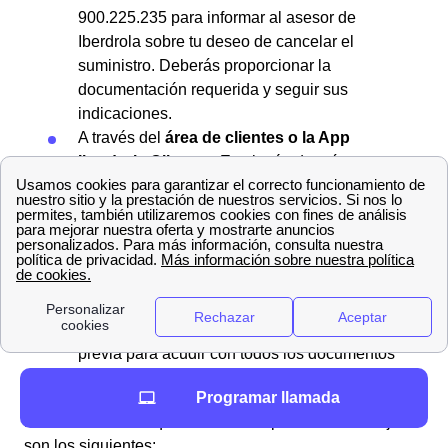
900.225.235 para informar al asesor de
Iberdrola sobre tu deseo de cancelar el
suministro. Deberás proporcionar la
documentación requerida y seguir sus
indicaciones.
A través del
área de clientes o la App
Iberdrola Clientes
: Es el método más
cómodo y puede ser realizado en cualquier
momento por el titular del contrato a través de
su web o app.
En sus oficinas de Puigpelat:
Utiliza el
buscador de sucursales para localizar el
punto de atención de Iberdrola más cercano
a tu domicilio en Puigpelat y solicita una cita
previa para acudir con todos los documentos
requeridos.
Programar llamada
Los
documentos
que necesitarás para darte de baja
son los siguientes: