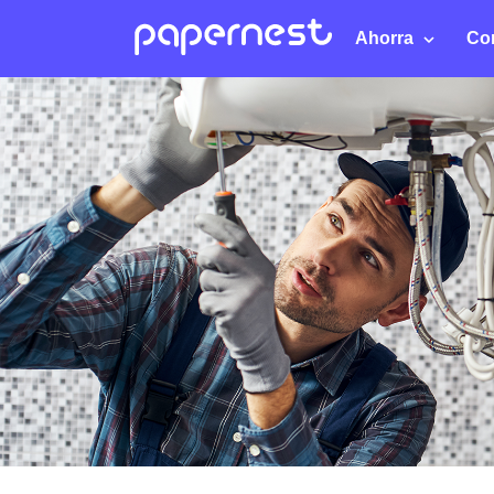
Ahorra
Co