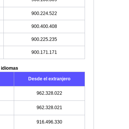
900.224.522
900.400.408
900.225.235
900.171.171
s idiomas
Desde el extranjero
962.328.022
962.328.021
916.496.330