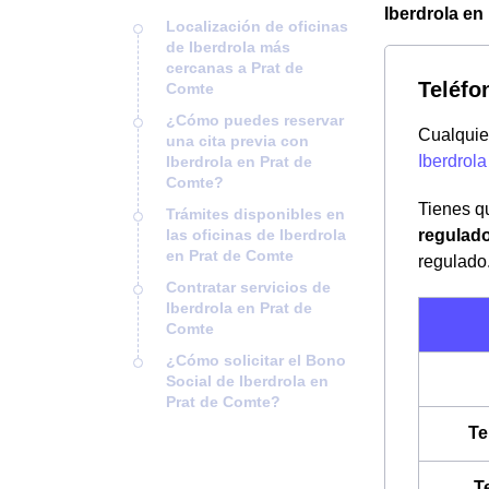
Iberdrola en
Localización de oficinas
de Iberdrola más
cercanas a Prat de
Teléfo
Comte
¿Cómo puedes reservar
Cualquier
una cita previa con
Iberdrola
Iberdrola en Prat de
Comte?
Tienes qu
Trámites disponibles en
las oficinas de Iberdrola
regulad
en Prat de Comte
regulado
Contratar servicios de
Iberdrola en Prat de
Comte
¿Cómo solicitar el Bono
Social de Iberdrola en
Prat de Comte?
Te
T