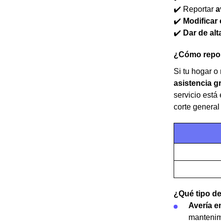
✔️ Reportar
a
✔️
Modificar e
✔️
Dar de alt
¿Cómo report
Si tu hogar o
asistencia gr
servicio est
corte general
¿Qué tipo de
Avería e
mantenimi