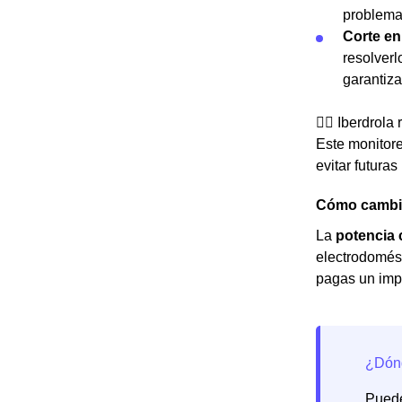
problemas
Corte en
resolverl
garantiza
👉🏼 Iberdrol
Este monitore
evitar futuras
Cómo cambiar
La
potencia 
electrodomést
pagas un imp
Puede