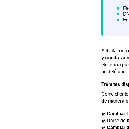
Solicitar una
y rápida
. Au
eficiencia po
por teléfono.
Trámites dis
Como cliente 
de manera pr
✔️
Cambiar l
✔️ Darse de
b
✔️
Cambiar d