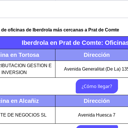
 de oficinas de Iberdrola más cercanas a Prat de Comte
Iberdrola en Prat de Comte: Oficin
cina en Tortosa
Dirección
IBUTACION GESTION E
Avenida Generalitat (De La) 13
INVERSION
cina en Alcañiz
Dirección
ITE DE NEGOCIOS SL
Avenida Huesca 7