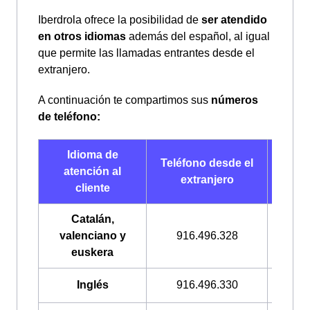
Iberdrola ofrece la posibilidad de
ser atendido
en otros idiomas
además del español, al igual
que permite las llamadas entrantes desde el
extranjero.
A continuación te compartimos sus
números
de teléfono:
Idioma de
Telé
Teléfono desde el
atención al
de
extranjero
cliente
Esp
Catalán,
valenciano y
916.496.328
900.2
euskera
Inglés
916.496.330
900.3