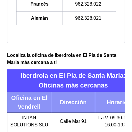
Francés
962.328.022
900.3
Alemán
962.328.021
900.3
Localiza la oficina de Iberdrola en El Pla de Santa
Maria más cercana a ti
Iberdrola en El Pla de Santa Maria:
Oficinas más cercanas
Oficina en El
Dirección
Horario
Vendrell
INTAN
L a V: 09:30-14:
Calle Mar 91
SOLUTIONS SLU
16:00-19:30