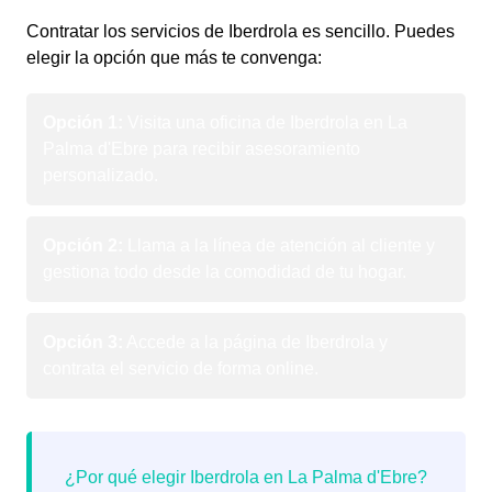
Contratar los servicios de Iberdrola es sencillo. Puedes
elegir la opción que más te convenga:
Opción 1:
Visita una oficina de Iberdrola en La
Palma d'Ebre para recibir asesoramiento
personalizado.
Opción 2:
Llama a la línea de atención al cliente y
gestiona todo desde la comodidad de tu hogar.
Opción 3:
Accede a la página de Iberdrola y
contrata el servicio de forma online.