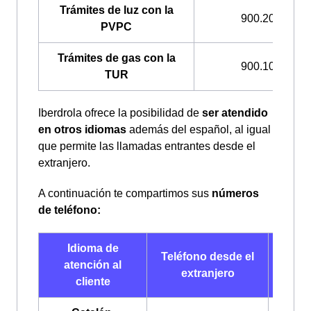
Trámites de luz con la
900.200.708
PVPC
Trámites de gas con la
900.100.309
TUR
Iberdrola ofrece la posibilidad de
ser atendido
en otros idiomas
además del español, al igual
que permite las llamadas entrantes desde el
extranjero.
A continuación te compartimos sus
números
de teléfono:
Idioma de
Telé
Teléfono desde el
atención al
de
extranjero
cliente
Esp