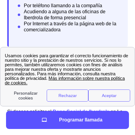
Además, cabe tener en cuenta que si el cliente tenía
contratada una tarifa con servicio de
permanencia
en
su compañía previa, tendrá que pagar la penalización
correspondiente.
Guía para activar el servicio de luz y gas en La Palma
d'Ebre con Iberdrola
Si deseas solicitar el
Bono Social de Iberdrola
en La
Palma d'Ebre, tienes varias opciones disponibles para
Programar llamada
presentar tu solicitud. Puedes optar por: