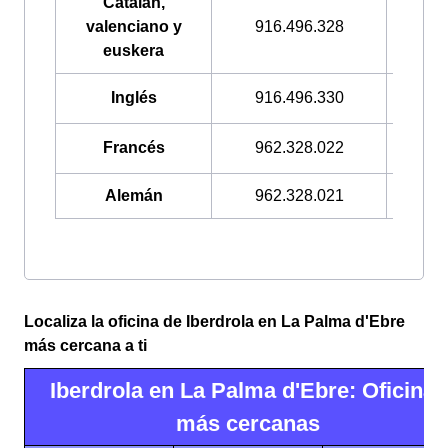
Catalán,
valenciano y
916.496.328
900.2
euskera
Inglés
916.496.330
900.3
Francés
962.328.022
900.3
Alemán
962.328.021
900.3
Localiza la oficina de Iberdrola en La Palma d'Ebre
más cercana a ti
Iberdrola en La Palma d'Ebre: Oficinas
más cercanas