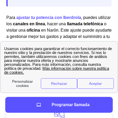
Para
ajustar tu potencia con Iberdrola
, puedes utilizar
los
canales en línea
, hacer una
llamada telefónica
o
visitar una
oficina
en Narón. Este ajuste puede ayudarte
a gestionar mejor tus gastos y adaptar el suministro a tu
consumo real.
¿Cómo dar de baja tu suministro con Iberdrola en
Narón y qué implica?
Puedes
dar de baja con Iberdrola la luz
o el gas sin
necesidad de realizar el trámite
en cualquiera de sus
oficinas en Narón
, ya que habilitan diferentes canales
para realizar el trámite.
Programar llamada