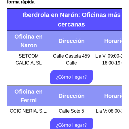
forma rápida
Iberdrola en Narón: Oficinas más
cercanas
Oficina en
Dirección
Horario
Naron
SETCOM
Calle Castela 459
L a V: 09:00-14:
GALICIA, SL
Calle
16:00-19:00
Oficina en
Dirección
Horario
Ferrol
OCIO NERIA, S.L.
Calle Soto 5
L a V: 08:00-16: