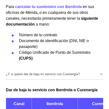
Para
cancelar tu suministro con Iberdrola
en sus
oficinas de Mérida, o en cualquiera de sus otros
canales, necesitarás primeramente tener la
siguiente
documentación
a mano:
Número de tu contrato
Documento de identificación (DNI, NIE o
pasaporte)
Código Unificado de Punto de Suministro
(CUPS)
Los documentos que necesitas son los mismos, aunque
Dar de baja tu servicio con Iberdrola o Curenergía
los canales a través de los cuáles tienes que realizarlo
son diferentes. La permanencia tampoco es un
problema (a menos que tengas facturas por pagar) y su
Canal
Iberdrola
Curenerg