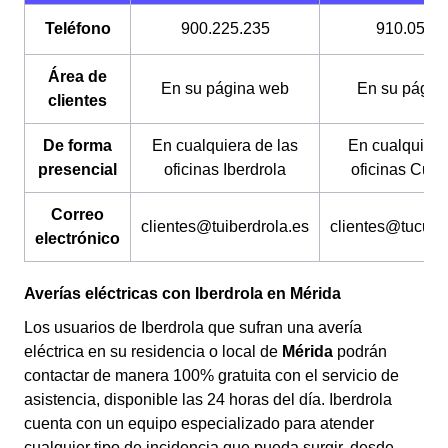
coste es gratuito.
Teléfono
900.225.235
910.054.
Área de
En su página web
En su págin
clientes
De forma
En cualquiera de las
En cualquiera
presencial
oficinas Iberdrola
oficinas Cure
Correo
clientes@tuiberdrola.es
clientes@tucure
electrónico
Averías eléctricas con Iberdrola en Mérida
Los usuarios de Iberdrola que sufran una avería
eléctrica en su residencia o local de
Mérida
podrán
contactar de manera 100% gratuita con el servicio de
asistencia, disponible las 24 horas del día. Iberdrola
cuenta con un equipo especializado para atender
cualquier tipo de incidencia que pueda surgir, desde