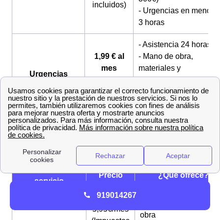
incluidos)
- Urgencias en menos 
3 horas
- Asistencia 24 horas
1,99 € al
- Mano de obra,
mes
materiales y
Urgencias
(impuestos
desplazamiento
eléctricas
no
cubiertos
incluidos)
- Garantía mínima de 6
meses
Servicios adicionales de gas
Nombre del
Precio
¿Qué ofrece?
servicio
919014267
- 3 horas de mano de
5,95€/mes
obra