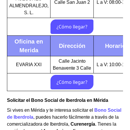
Calle San Juan 2
L a V: 08:00-15:
ALMENDRALEJO,
S. L.
Oficina en
Dirección
Horario
Merida
Calle Jacinto
EVARIA XXI
L a V: 10:00-14:
Benavente 3 Calle
Solicitar el Bono Social de Iberdrola en Mérida
Si vives en Mérida y te interesa solicitar el
Bono Social
de Iberdrola
, puedes hacerlo fácilmente a través de la
comercializadora de Iberdrola,
Curenergía
. Tienes la