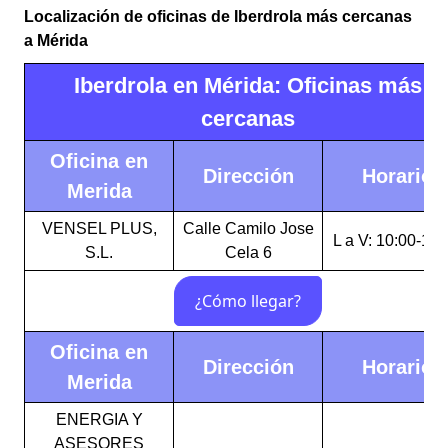
Localización de oficinas de Iberdrola más cercanas
a Mérida
Iberdrola en Mérida: Oficinas más
cercanas
Oficina en
Dirección
Horario
Merida
VENSEL PLUS,
Calle Camilo Jose
L a V: 10:00-14:
S.L.
Cela 6
Oficina en
Dirección
Horario
Merida
ENERGIA Y
ASESORES