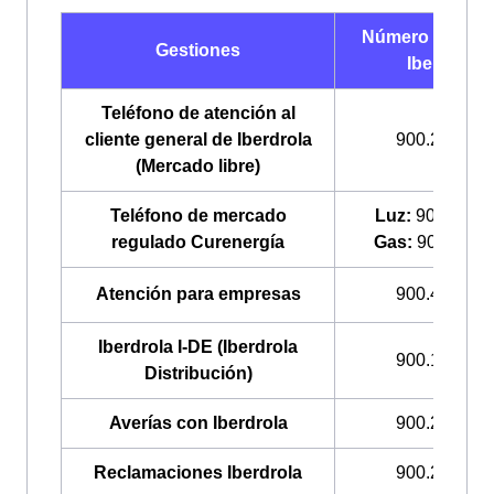
Número de telé
Gestiones
Iberdrola
Teléfono de atención al
cliente general de Iberdrola
900.225.235
(Mercado libre)
Teléfono de mercado
Luz:
900.200.
regulado Curenergía
Gas:
900.100.
Atención para empresas
900.400.408
Iberdrola I-DE (Iberdrola
900.171.171
Distribución)
Averías con Iberdrola
900.224.522
Reclamaciones Iberdrola
900.225.235