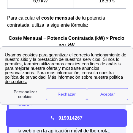
6,9 kW
18,59 €
Para calcular el
coste mensual
de tu potencia
contratada, utiliza la siguiente fórmula:
Coste Mensual = Potencia Contratada (kW) × Precio
por kW
Si notas que la potencia contratada actual no cubre tus
necesidades o resulta excesiva, considera ajustar tu
potencia. Aquí tienes cómo hacerlo:
Primero, revisa tu factura para identificar tu
919014267
potencia actual. Luego, accede a tu cuenta en
la web o en la aplicación móvil de Iberdrola.